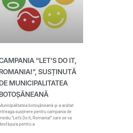
CAMPANIA “LET’S DO IT,
ROMANIA!”, SUSȚINUTĂ
DE MUNICIPALITATEA
BOTOȘĂNEANĂ
Municipalitatea botoșăneană și-a arătat
întreaga susținere pentru campania de
mediu “Let’s Do It, Romania!” care se va
desfășura pentru a