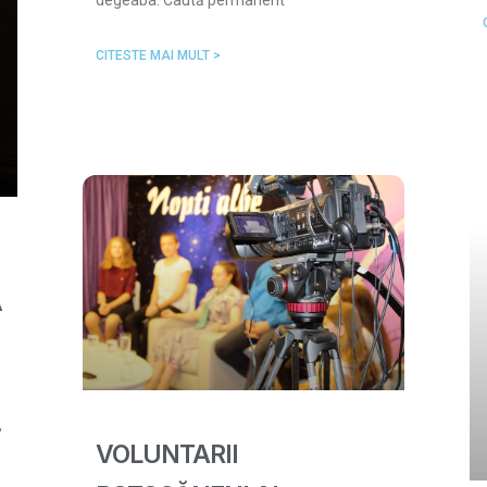
degeaba. Caută permanent
CITESTE MAI MULT >
Ă
,
VOLUNTARII