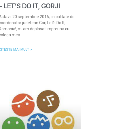
– LET’S DO IT, GORJ!
Astazi, 20 septembrie 2016, in calitate de
coordonator judetean Gorj Let’s Do It,
Romania!, m-am deplasat impreuna cu
colega mea
CITESTE MAI MULT >