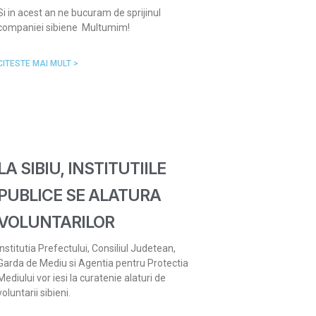
Si in acest an ne bucuram de sprijinul
companiei sibiene Multumim!
CITESTE MAI MULT >
LA SIBIU, INSTITUTIILE
PUBLICE SE ALATURA
VOLUNTARILOR
Institutia Prefectului, Consiliul Judetean,
Garda de Mediu si Agentia pentru Protectia
Mediului vor iesi la curatenie alaturi de
voluntarii sibieni.