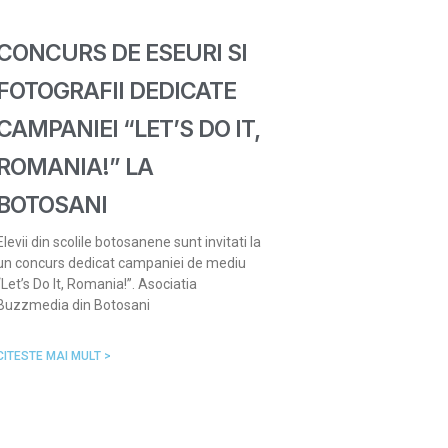
CONCURS DE ESEURI SI
FOTOGRAFII DEDICATE
CAMPANIEI “LET’S DO IT,
ROMANIA!” LA
BOTOSANI
Elevii din scolile botosanene sunt invitati la
un concurs dedicat campaniei de mediu
“Let’s Do It, Romania!”. Asociatia
Buzzmedia din Botosani
CITESTE MAI MULT >