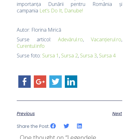
importanța Dunării pentru România și
campania
Let’s Do It, Danube!
Autor: Florina Mirică
Surse articol:
Adevărul.ro
,
Vacanțierul.ro
,
Curentul.info
Surse foto:
Sursa 1
,
Sursa 2
,
Sursa 3
,
Sursa 4
Previous
Next
Share the Post:
One thought on “
Legendele