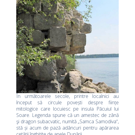
În următoarele secole, printre localnici au
început să circule povești despre ființe
mitologice care locuiesc pe insula Păcuiul lui
Soare. Legenda spune că un amestec de zână
şi dragon subacvatic, numită „Samca Samodiva“,
stă și acum de pază adâncuri pentru apărarea
cetăţii înghiţite de apele Dunării.