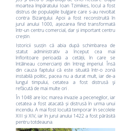
moartea împăratului Ioan Tzimikes, locul a fost
distrus de populaţiile bulgare care s-au revoltat
contra Bizanţului. Apoi a fost reconstruită în
jurul anului 1000, așezarea fiind transformată
într-un centru comercial, dar și important centru
creștin.
Istoricii susțin că abia după schimbarea de
statut administrativ a început cea mai
înfloritoare perioadă a cetății, în care se
întâlneau comercianți din întreg imperiul. Însă
din cauza faptului că este situată într-o zonă
instabilă politic, pacea nu a durat mult, iar de-a
lungul timpului, cetatea a fost distrusă şi
refăcută de mai multe ori .
În 1048 are loc marea invazie a pecenegilor, iar
cetatea a fost atacată și distrusă în urma unui
incendiu. A mai fost locuită temporar în secolele
XIII și XIV, iar în jurul anului 1422 a fost părăsită
pentru totdeauna.