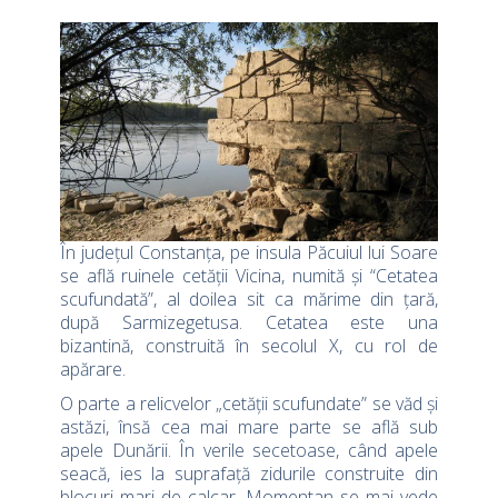
În județul Constanța, pe insula Păcuiul lui Soare
se află ruinele cetății Vicina, numită și “Cetatea
scufundată”, al doilea sit ca mărime din țară,
după Sarmizegetusa. Cetatea este una
bizantină, construită în secolul X, cu rol de
apărare.
O parte a relicvelor „cetății scufundate” se văd și
astăzi, însă cea mai mare parte se află sub
apele Dunării. În verile secetoase, când apele
seacă, ies la suprafață zidurile construite din
blocuri mari de calcar. Momentan se mai vede