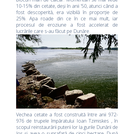
10-15% din cetate, deși în anii ’50, atunci când a
fost descoperită, era vizibilă în proporție de
25%. Apa roade din ce în ce mai mult, iar
procesul de eroziune a fost accelerat de
lucrările care s-au făcut pe Dunăre.
Vechea cetate a fost construită între anii 972-
976 de trupele împăratului Ioan Tzimiskes , în
scopul reinstaurării puterii lor la gurile Dunării de
Jos și avea o suprafaţă de cinci hectare. După