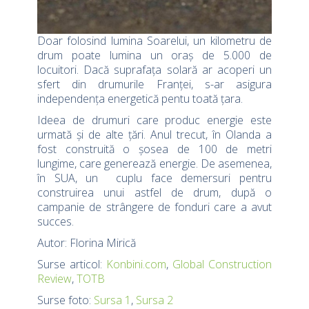
Doar folosind lumina Soarelui, un kilometru de
drum poate lumina un oraș de 5.000 de
locuitori. Dacă suprafața solară ar acoperi un
sfert din drumurile Franței, s-ar asigura
independența energetică pentu toată țara.
Ideea de drumuri care produc energie este
urmată și de alte țări. Anul trecut, în Olanda a
fost construită o șosea de 100 de metri
lungime, care generează energie. De asemenea,
în SUA, un cuplu face demersuri pentru
construirea unui astfel de drum, după o
campanie de strângere de fonduri care a avut
succes.
Autor: Florina Mirică
Surse articol:
Konbini.com
,
Global Construction
Review
,
TOTB
Surse foto:
Sursa 1
,
Sursa 2