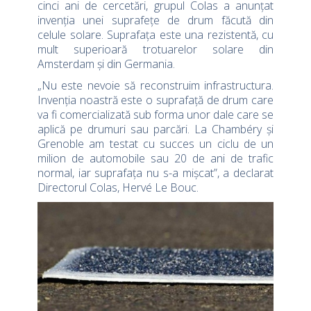
cinci ani de cercetări, grupul Colas a anunțat
invenția unei suprafețe de drum făcută din
celule solare. Suprafața este una rezistentă, cu
mult superioară trotuarelor solare din
Amsterdam și din Germania.
„Nu este nevoie să reconstruim infrastructura.
Invenția noastră este o suprafață de drum care
va fi comercializată sub forma unor dale care se
aplică pe drumuri sau parcări. La Chambéry și
Grenoble am testat cu succes un ciclu de un
milion de automobile sau 20 de ani de trafic
normal, iar suprafața nu s-a mișcat”, a declarat
Directorul Colas, Hervé Le Bouc.