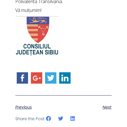
Polivalenta Transilvania
.
Vă mulțumim!
Previous
Next
Share the Post: