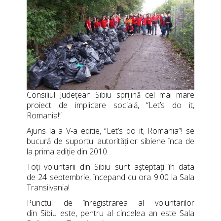
Consiliul Județean Sibiu
sprijină cel mai mare
proiect de implicare socială, “Let’s do it,
Romania!”
Ajuns la a V-a editie, “Let’s do it, Romania”! se
bucură de suportul autorităților sibiene înca de
la prima ediție din 2010.
Toți voluntarii din Sibiu sunt așteptați în data
de 24 septembrie, începand cu ora 9.00 la
Sala
Transilvania
!
Punctul de înregistrarea al voluntarilor
din Sibiu este, pentru al cincelea an este
Sala