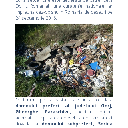
Luna septembrie este declarata de catre “Let’s
Do It, Romania!” luna curateniei nationale, iar
impreuna dez-obisnuim Romania de deseuri pe
24 septembrie 2016.
Multumim pe aceasta cale inca o data
domnului
prefect al judetului Gorj,
Gheorghe Paraschivu,
pentru sprijinul
acordat si implicarea deosebita de care a dat
dovada, a
domnului subprefect, Sorina