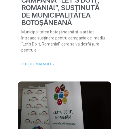
CAMPANIA “LET’S DO IT,
ROMANIA!”, SUSȚINUTĂ
DE MUNICIPALITATEA
BOTOȘĂNEANĂ
Municipalitatea botoșăneană și-a arătat
întreaga susținere pentru campania de mediu
“Let’s Do It, Romania!” care se va desfășura
pentru a
CITESTE MAI MULT >