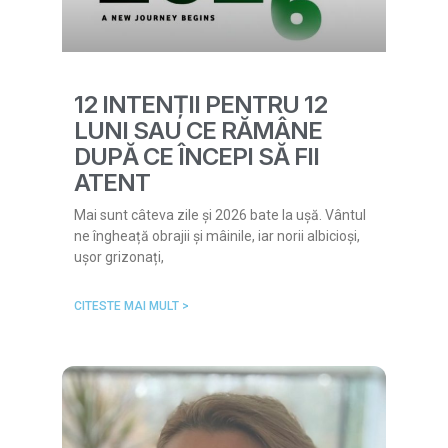
12 INTENȚII PENTRU 12
LUNI SAU CE RĂMÂNE
DUPĂ CE ÎNCEPI SĂ FII
ATENT
Mai sunt câteva zile și 2026 bate la ușă. Vântul
ne îngheață obrajii și mâinile, iar norii albicioși,
ușor grizonați,
CITESTE MAI MULT >