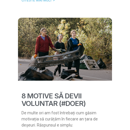
CITESTE MAI MULT >
8 MOTIVE SĂ DEVII
VOLUNTAR (#DOER)
De multe ori am fost întrebați cum găsim
motivația să curățăm în fiecare an țara de
deșeuri. Răspunsul e simplu: