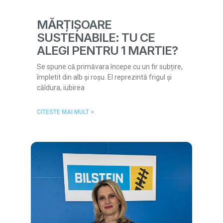
MĂRȚIȘOARE
SUSTENABILE: TU CE
ALEGI PENTRU 1 MARTIE?
Se spune că primăvara începe cu un fir subțire,
împletit din alb și roșu. El reprezintă frigul și
căldura, iubirea
CITESTE MAI MULT >