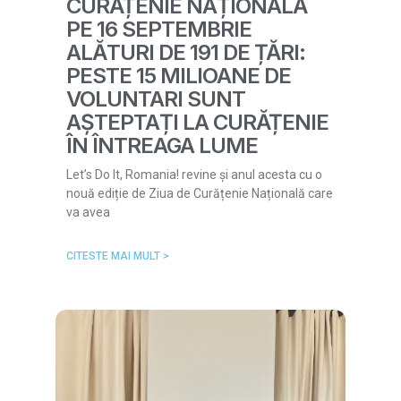
CURĂȚENIE NAȚIONALĂ
PE 16 SEPTEMBRIE
ALĂTURI DE 191 DE ȚĂRI:
PESTE 15 MILIOANE DE
VOLUNTARI SUNT
AȘTEPTAȚI LA CURĂȚENIE
ÎN ÎNTREAGA LUME
Let’s Do It, Romania! revine și anul acesta cu o
nouă ediție de Ziua de Curățenie Națională care
va avea
CITESTE MAI MULT >