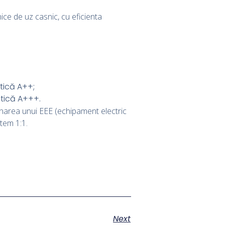
ce de uz casnic, cu eficienta
etică A++;
etică A+++.
ionarea unui EEE (echipament electric
stem 1:1.
Next