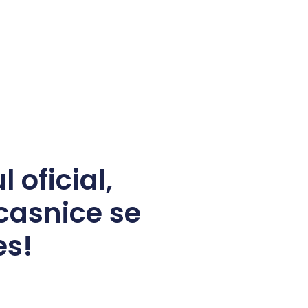
 oficial,
casnice se
es!