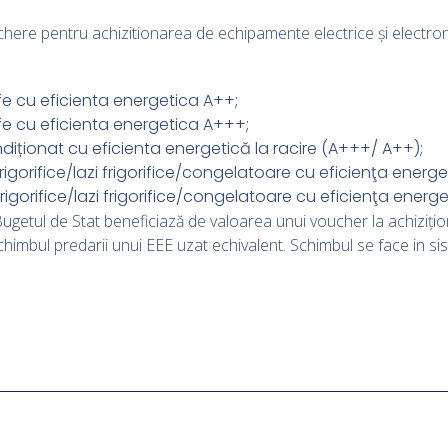
here pentru achizitionarea de echipamente electrice și electroni
ufe cu eficienta energetica A++;
ufe cu eficienta energetica A+++;
diționat cu eficienta energetică la racire (A+++/ A++);
rigorifice/lazi frigorifice/congelatoare cu eficienţa energ
rigorifice/lazi frigorifice/congelatoare cu eficienţa energ
 Bugetul de Stat beneficiază de valoarea unui voucher la achiziț
n schimbul predarii unui EEE uzat echivalent. Schimbul se face in si