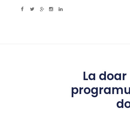
Primary Menu
La doar 
programul
do