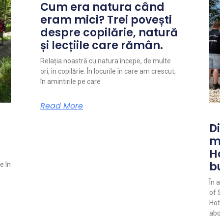
Cum era natura când
eram mici? Trei povești
despre copilărie, natură
și lecțiile care rămân.
Relația noastră cu natura începe, de multe
ori, în copilărie. În locurile în care am crescut,
în amintirile pe care
Read More
Di
m
H
b
e în
În 
of 
Hot
abo