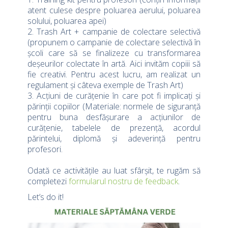
atent culese despre poluarea aerului, poluarea
solului, poluarea apei)
2. Trash Art + campanie de colectare selectivă
(propunem o campanie de colectare selectivă în
școli care să se finalizeze cu transformarea
deșeurilor colectate în artă. Aici invităm copiii să
fie creativi. Pentru acest lucru, am realizat un
regulament și câteva exemple de Trash Art)
3. Acțiuni de curățenie în care pot fi implicați și
părinții copiilor (Materiale: normele de siguranță
pentru buna desfășurare a acțiunilor de
curățenie, tabelele de prezență, acordul
părintelui, diplomă și adeverință pentru
profesori.
Odată ce activitățile au luat sfârșit, te rugăm să
completezi
formularul nostru de feedback
.
Let’s do it!