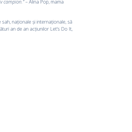
tiv campion.”
– Alina Pop, mama
 sah, naționale și internaționale, să
turi an de an acțiunilor Let’s Do It,