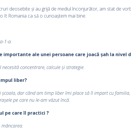
ucruri deosebite și au grijă de mediul înconjurător, am stat de v
Do It Romania ca să o cunoaștem mai bine.
a-1-a.
ile importante ale unei persoane care joacă șah la nivel
l necesită concentrare, calcule și strategie.
impul liber?
școala, dar când am timp liber îmi place să îl impart cu familia, 
orașele pe care nu le-am văzut încă.
l pe care îl practici ?
l, mâncarea.