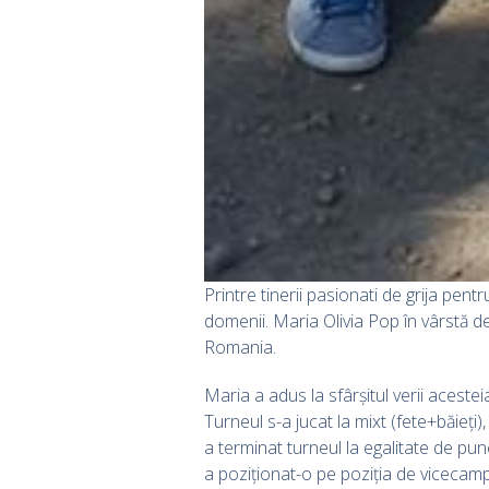
Printre tinerii pasionati de grija pent
domenii. Maria Olivia Pop în vârstă d
Romania.
Maria a adus la sfârșitul verii aceste
Turneul s-a jucat la mixt (fete+băieți)
a terminat turneul la egalitate de pu
a poziționat-o pe poziția de vicecam