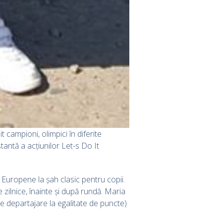
t campioni, olimpici în diferite
antă a acțiunilor Let-s Do It
i Europene la șah clasic pentru copii.
 zilnice, înainte și după rundă. Maria
e departajare la egalitate de puncte)