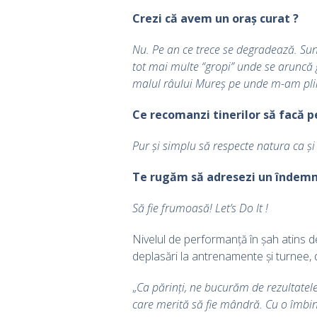
Crezi că avem un oraș curat ?
Nu. Pe an ce trece se degradează. Sun
tot mai multe “gropi” unde se aruncă g
malul râului Mureș pe unde m-am pl
Ce recomanzi tinerilor să facă 
Pur și simplu să respecte natura ca și
Te rugăm să adresezi un îndemm
Să fie frumoasă! Let’s Do It !
Nivelul de performanță în șah atins d
deplasări la antrenamente și turnee, 
„
Ca părinți, ne bucurăm de rezultatele
care merită să fie mândră. Cu o îmbina