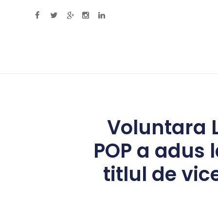
Primary Menu
Voluntara L
POP a adus l
titlul de v