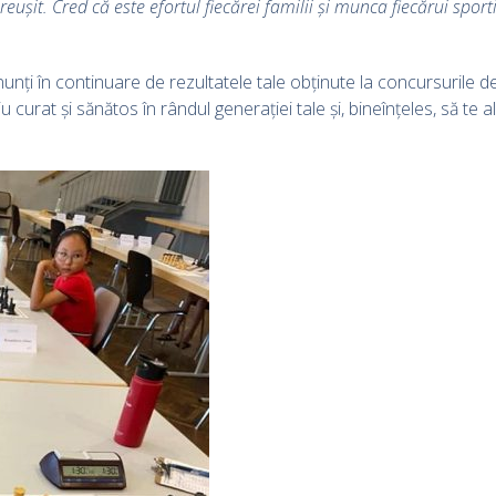
eușit. Cred că este efortul fiecărei familii și munca fiecărui spor
unți în continuare de rezultatele tale obținute la concursurile de
rat și sănătos în rândul generației tale și, bineînțeles, să te ală