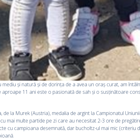
ru mediu și natură și de dorința de a avea un oraș curat, am întâlni
e aproape 11 ani este o pasionată de sah și o susținătoare const
ia, de la Murek (Austria), medalia de argint la Campionatul Uniuni
, cu mai multe partide pe zi care au necesitat 2-3 ore de pregătire
ncte cu campioana desemnată, dar bucholtz-ul mai mic (criteriu d
pioană.