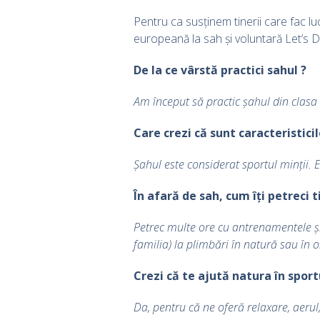
Pentru ca susținem tinerii care fac l
europeană la sah și voluntară Let’s 
De la ce vârstă practici sahul ?
Am început să practic șahul din clasa 
Care crezi că sunt caracteristic
Șahul este considerat sportul minții. E
În afară de sah, cum îți petreci t
Petrec multe ore cu antrenamentele și 
familia) la plimbări în natură sau în 
Crezi că te ajută natura în sportu
Da, pentru că ne oferă relaxare, aeru