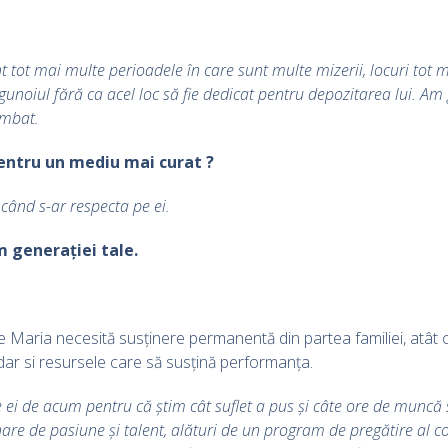
t tot mai multe perioadele în care sunt multe mizerii, locuri tot
unoiul fără ca acel loc să fie dedicat pentru depozitarea lui. Am
imbat.
pentru un mediu mai curat ?
 când s-ar respecta pe ei.
 generației tale.
e Maria necesită susținere permanentă din partea familiei, atât c
dar si resursele care să susțină performanța.
 ei de acum pentru că știm cât suflet a pus și câte ore de muncă 
re de pasiune și talent, alături de un program de pregătire al copi