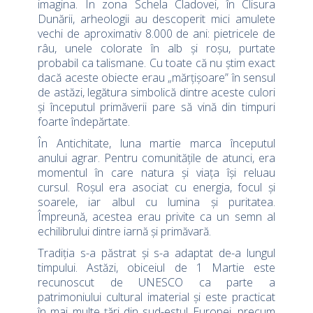
imagina. În zona Schela Cladovei, în Clisura
Dunării, arheologii au descoperit mici amulete
vechi de aproximativ 8.000 de ani: pietricele de
râu, unele colorate în alb și roșu, purtate
probabil ca talismane. Cu toate că nu știm exact
dacă aceste obiecte erau „mărțișoare” în sensul
de astăzi, legătura simbolică dintre aceste culori
și începutul primăverii pare să vină din timpuri
foarte îndepărtate.
În Antichitate, luna martie marca începutul
anului agrar. Pentru comunitățile de atunci, era
momentul în care natura și viața își reluau
cursul. Roșul era asociat cu energia, focul și
soarele, iar albul cu lumina și puritatea.
Împreună, acestea erau privite ca un semn al
echilibrului dintre iarnă și primăvară.
Tradiția s-a păstrat și s-a adaptat de-a lungul
timpului. Astăzi, obiceiul de 1 Martie este
recunoscut de UNESCO ca parte a
patrimoniului cultural imaterial și este practicat
în mai multe țări din sud-estul Europei, precum