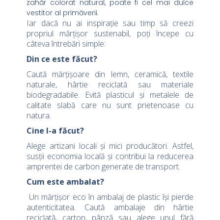
zahăr colorat natural, poate fi cel mai dulce
vestitor al primăverii.
Iar dacă nu ai inspirație sau timp să creezi
propriul mărțișor sustenabil, poți începe cu
câteva întrebări simple:
Din ce este făcut?
Caută mărțișoare din lemn, ceramică, textile
naturale, hârtie reciclată sau materiale
biodegradabile. Evită plasticul și metalele de
calitate slabă care nu sunt prietenoase cu
natura.
Cine l-a făcut?
Alege artizani locali și mici producători. Astfel,
susții economia locală și contribui la reducerea
amprentei de carbon generate de transport.
Cum este ambalat?
Un mărțișor eco în ambalaj de plastic își pierde
autenticitatea. Caută ambalaje din hârtie
reciclată, carton, pânză sau alege unul fără