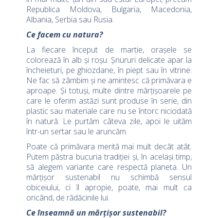
Republica Moldova, Bulgaria, Macedonia,
Albania, Serbia sau Rusia.
Ce facem cu natura?
La fiecare început de martie, orașele se
colorează în alb și roșu. Șnururi delicate apar la
încheieturi, pe ghiozdane, în piept sau în vitrine.
Ne fac să zâmbim și ne amintesc că primăvara e
aproape. Și totuși, multe dintre mărțișoarele pe
care le oferim astăzi sunt produse în serie, din
plastic sau materiale care nu se întorc niciodată
în natură. Le purtăm câteva zile, apoi le uităm
într-un sertar sau le aruncăm.
Poate că primăvara merită mai mult decât atât.
Putem păstra bucuria tradiției și, în același timp,
să alegem variante care respectă planeta. Un
mărțișor sustenabil nu schimbă sensul
obiceiului, ci îl apropie, poate, mai mult ca
oricând, de rădăcinile lui.
Ce înseamnă un mărțișor sustenabil?