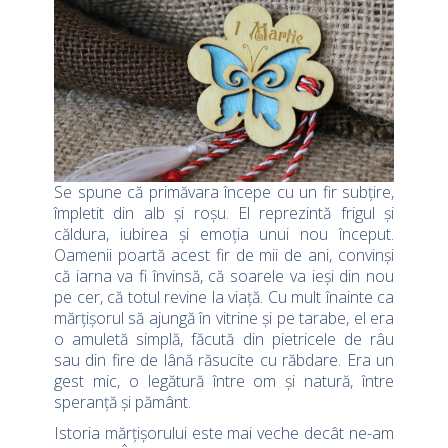
Se spune că primăvara începe cu un fir subțire,
împletit din alb și roșu. El reprezintă frigul și
căldura, iubirea și emoția unui nou început.
Oamenii poartă acest fir de mii de ani, convinși
că iarna va fi învinsă, că soarele va ieși din nou
pe cer, că totul revine la viață. Cu mult înainte ca
mărțișorul să ajungă în vitrine și pe tarabe, el era
o amuletă simplă, făcută din pietricele de râu
sau din fire de lână răsucite cu răbdare. Era un
gest mic, o legătură între om și natură, între
speranță și pământ.
Istoria mărțișorului este mai veche decât ne-am