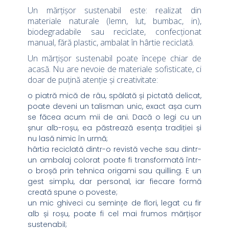
Un mărțișor sustenabil este: realizat din
materiale naturale (lemn, lut, bumbac, in),
biodegradabile sau reciclate, confecționat
manual, fără plastic, ambalat în hârtie reciclată.
Un mărțișor sustenabil poate începe chiar de
acasă. Nu are nevoie de materiale sofisticate, ci
doar de puțină atenție și creativitate:
o piatră mică de râu, spălată și pictată delicat,
poate deveni un talisman unic, exact așa cum
se făcea acum mii de ani. Dacă o legi cu un
șnur alb-roșu, ea păstrează esența tradiției și
nu lasă nimic în urmă;
hârtia reciclată dintr-o revistă veche sau dintr-
un ambalaj colorat poate fi transformată într-
o broșă prin tehnica origami sau quilling. E un
gest simplu, dar personal, iar fiecare formă
creată spune o poveste;
un mic ghiveci cu semințe de flori, legat cu fir
alb și roșu, poate fi cel mai frumos mărțișor
sustenabil;