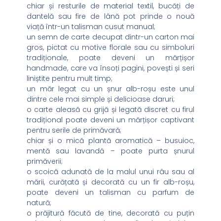
chiar și resturile de material textil, bucăți de
dantelă sau fire de lână pot prinde o nouă
viață într-un talisman cusut manual;
un semn de carte decupat dintr-un carton mai
gros, pictat cu motive florale sau cu simboluri
tradiționale, poate deveni un mărțișor
handmade, care va însoți pagini, povești și seri
liniștite pentru mult timp;
un măr legat cu un șnur alb-roșu este unul
dintre cele mai simple și delicioase daruri;
o carte aleasă cu grijă și legată discret cu firul
tradițional poate deveni un mărțișor captivant
pentru serile de primăvară;
chiar și o mică plantă aromatică – busuioc,
mentă sau lavandă – poate purta șnurul
primăverii;
o scoică adunată de la malul unui râu sau al
mării, curățată și decorată cu un fir alb-roșu,
poate deveni un talisman cu parfum de
natură;
o prăjitură făcută de tine, decorată cu puțin