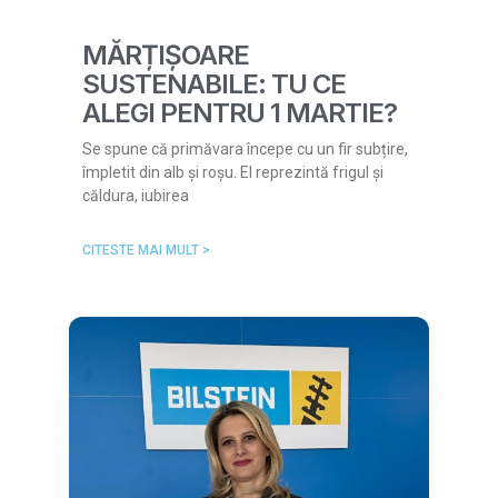
MĂRȚIȘOARE
SUSTENABILE: TU CE
ALEGI PENTRU 1 MARTIE?
Se spune că primăvara începe cu un fir subțire,
împletit din alb și roșu. El reprezintă frigul și
căldura, iubirea
CITESTE MAI MULT >