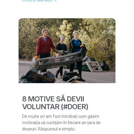
CITESTE MAI MULT >
8 MOTIVE SĂ DEVII
VOLUNTAR (#DOER)
De multe ori am fost întrebați cum găsim
motivația să curățăm în fiecare an țara de
deșeuri. Răspunsul e simplu: