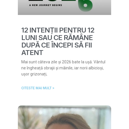
12 INTENȚII PENTRU 12
LUNI SAU CE RĂMÂNE
DUPĂ CE ÎNCEPI SĂ FII
ATENT
Mai sunt câteva zile și 2026 bate la ușă. Vântul
ne îngheață obrajii și mâinile, iar norii albicioși,
ușor grizonați,
CITESTE MAI MULT >