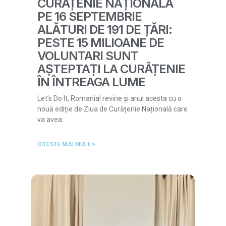
CURĂȚENIE NAȚIONALĂ
PE 16 SEPTEMBRIE
ALĂTURI DE 191 DE ȚĂRI:
PESTE 15 MILIOANE DE
VOLUNTARI SUNT
AȘTEPTAȚI LA CURĂȚENIE
ÎN ÎNTREAGA LUME
Let’s Do It, Romania! revine și anul acesta cu o
nouă ediție de Ziua de Curățenie Națională care
va avea
CITESTE MAI MULT >