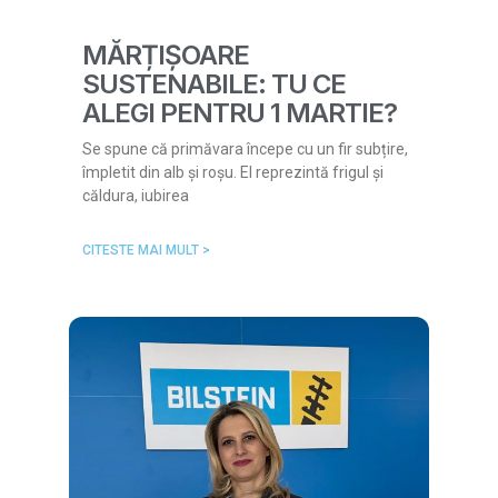
MĂRȚIȘOARE
SUSTENABILE: TU CE
ALEGI PENTRU 1 MARTIE?
Se spune că primăvara începe cu un fir subțire,
împletit din alb și roșu. El reprezintă frigul și
căldura, iubirea
CITESTE MAI MULT >