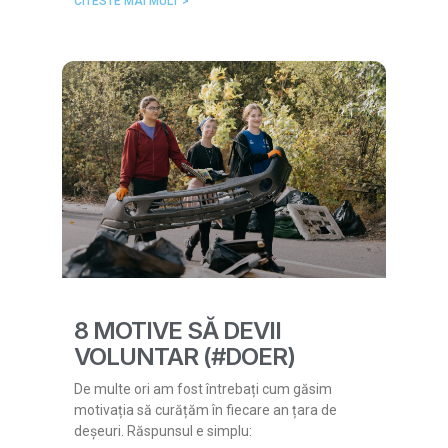
CITESTE MAI MULT >
8 MOTIVE SĂ DEVII
VOLUNTAR (#DOER)
De multe ori am fost întrebați cum găsim
motivația să curățăm în fiecare an țara de
deșeuri. Răspunsul e simplu: