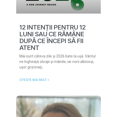
12 INTENȚII PENTRU 12
LUNI SAU CE RĂMÂNE
DUPĂ CE ÎNCEPI SĂ FII
ATENT
Mai sunt câteva zile și 2026 bate la ușă. Vântul
ne îngheață obrajii și mâinile, iar norii albicioși,
ușor grizonați,
CITESTE MAI MULT >