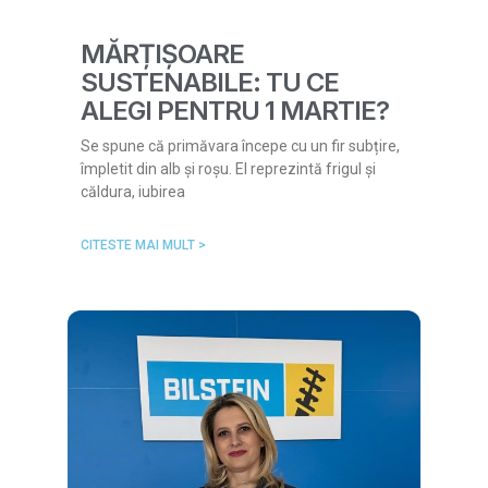
MĂRȚIȘOARE
SUSTENABILE: TU CE
ALEGI PENTRU 1 MARTIE?
Se spune că primăvara începe cu un fir subțire,
împletit din alb și roșu. El reprezintă frigul și
căldura, iubirea
CITESTE MAI MULT >