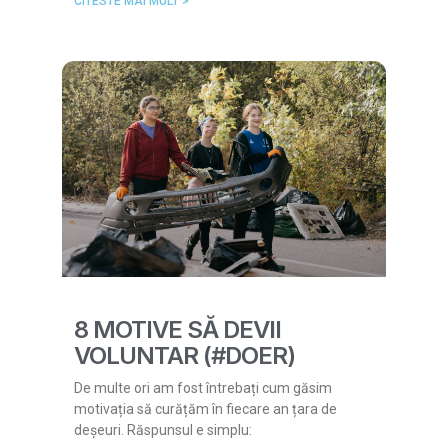
CITESTE MAI MULT >
8 MOTIVE SĂ DEVII
VOLUNTAR (#DOER)
De multe ori am fost întrebați cum găsim
motivația să curățăm în fiecare an țara de
deșeuri. Răspunsul e simplu: