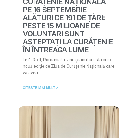
CURĂȚENIE NAȚIONALĂ
PE 16 SEPTEMBRIE
ALĂTURI DE 191 DE ȚĂRI:
PESTE 15 MILIOANE DE
VOLUNTARI SUNT
AȘTEPTAȚI LA CURĂȚENIE
ÎN ÎNTREAGA LUME
Let’s Do It, Romania! revine și anul acesta cu o
nouă ediție de Ziua de Curățenie Națională care
va avea
CITESTE MAI MULT >