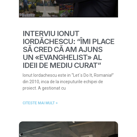
INTERVIU IONUT
IORDĂCHESCU: “ÎMI PLACE
SĂ CRED CĂ AM AJUNS
UN «EVANGHELIST» AL
IDEII DE MEDIU CURAT”
Ionut Iordachescu este in “Let`s Do It, Romania!”
din 2010, inca de la inceputurile echipei de
proiect. A gestionat cu
CITESTE MAI MULT >