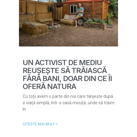
UN ACTIVIST DE MEDIU
REUȘEȘTE SĂ TRĂIASCĂ
FĂRĂ BANI, DOAR DIN CE ÎI
OFERĂ NATURA
Cu toții avem o parte din noi care tânjește după
o viață simplă, într-o casă micuță, unde să trăim
în
CITESTE MAI MULT >