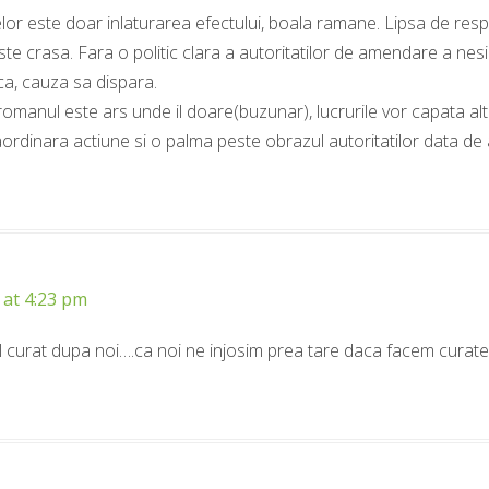
lor este doar inlaturarea efectului, boala ramane. Lipsa de res
te crasa. Fara o politic clara a autoritatilor de amendare a ne
ca, cauza sa dispara.
omanul este ars unde il doare(buzunar), lucrurile vor capata alt
raordinara actiune si o palma peste obrazul autoritatilor data de
 at 4:23 pm
 curat dupa noi….ca noi ne injosim prea tare daca facem curateni