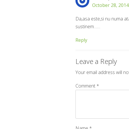
October 28, 2014
Da,asa este,si nu numa ata
sustinem……
Reply
Leave a Reply
Your email address will no
Comment
*
Name
*