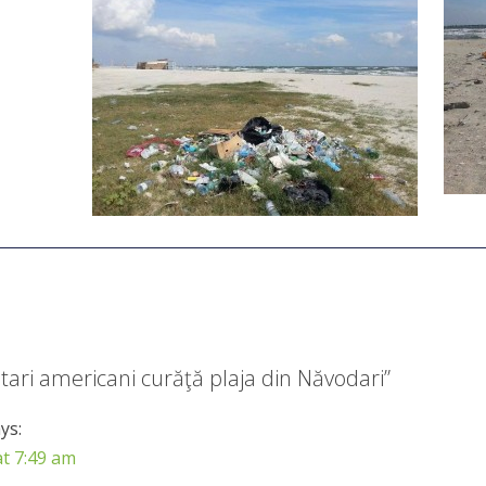
tari americani curăţă plaja din Năvodari
”
ys:
at 7:49 am