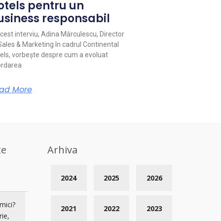
otels pentru un
usiness responsabil
acest interviu, Adina Mărculescu, Director
Sales & Marketing în cadrul Continental
els, vorbește despre cum a evoluat
rdarea
ad More
te
Arhiva
2024
2025
2026
mici?
2021
2022
2023
rie,