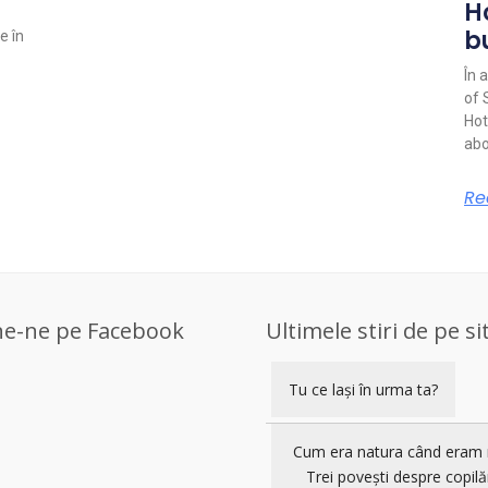
H
b
e în
În 
of 
Hot
abo
Re
ne-ne pe Facebook
Ultimele stiri de pe si
Tu ce lași în urma ta?
Cum era natura când eram 
Trei povești despre copilă