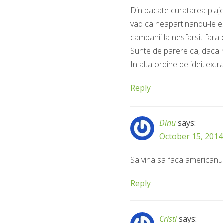
Din pacate curatarea plaje
vad ca neapartinandu-le es
campanii la nesfarsit fara 
Sunte de parere ca, daca r
In alta ordine de idei, ext
Reply
Dinu
says:
October 15, 2014
Sa vina sa faca americanul
Reply
Cristi
says: