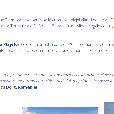
an Thompson, va participa la curăţarea plajei alături de circa 10
 Forţelor Terestre ale SUA de la Baza Militară Mihail Kogălniceanu, a
a Plajelor
, celebrată anual în data de 20 septembrie, este un a
fectează sănătatea oamenilor, a florei şi faunei, precum şi res
ezintă o prioritate pentru noi. Ne onorează această acțiune și n
asupra importanței protejării mediului, a apelor și de conservar
t’s Do It, Romania!