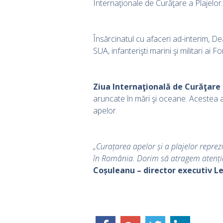
Internaţionale de Curăţare a Plajelor.
Însărcinatul cu afaceri ad-interim, De
SUA, infanterişti marini şi militari ai
Ziua Internaţională de Curăţare 
aruncate în mări şi oceane. Acestea a
apelor.
„Curațarea apelor și a plajelor repr
în România. Dorim să atragem atenția 
Coșuleanu – director executiv Le