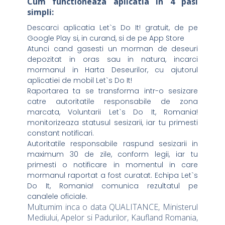
Cum functioneaza aplicatia in 4 pasi
simpli:
Descarci aplicatia Let`s Do It! gratuit, de pe
Google Play si, in curand, si de pe App Store
Atunci cand gasesti un morman de deseuri
depozitat in oras sau in natura, incarci
mormanul in Harta Deseurilor, cu ajutorul
aplicatiei de mobil Let`s Do It!
Raportarea ta se transforma intr-o sesizare
catre autoritatile responsabile de zona
marcata, Voluntarii Let`s Do It, Romania!
monitorizeaza statusul sesizarii, iar tu primesti
constant notificari.
Autoritatile responsabile raspund sesizarii in
maximum 30 de zile, conform legii, iar tu
primesti o notificare in momentul in care
mormanul raportat a fost curatat. Echipa Let`s
Do It, Romania! comunica rezultatul pe
canalele oficiale.
Multumim inca o data QUALITANCE, Ministerul
Mediului, Apelor si Padurilor, Kaufland Romania,