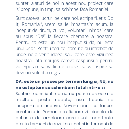
sunteti alaturi de noi in acest nou proiect care
isi propune, in timp, sa schimbe fata Romaniei.
Sunt cateva lucruri pe care noi, echipa “Let`s Do
It, Romania!”, vrem sa le impartasim acum, la
inceput de drum, cu voi, voluntarii inimosi care
au spus “Da!” la fiecare chemare a noastra.
Pentru ca este un nou inceput si da, nu este
unul usor. Pentru toti cei care ne-au intrebat de
unde ne-a venit ideea sau care este viziunea
noastra, iata mai jos cateva raspunsuri pentru
voi. Speram sa va fie de folos si sa va inspire sa
deveniti voluntari digitali:
DA, este un proces pe termen lung si, NU, nu
ne asteptam sa schimbam totul intr-o zi
Suntem constienti ca nu ne putem astepta la
rezultate peste noapte, insa trebuie sa
incepem de undeva. Ne-am dorit sa facem
curatenie in Romania in fiecare zi, dincolo de
actiunile de amploare care sunt importante,
atat in termeni de rezultate, cat si in termeni de