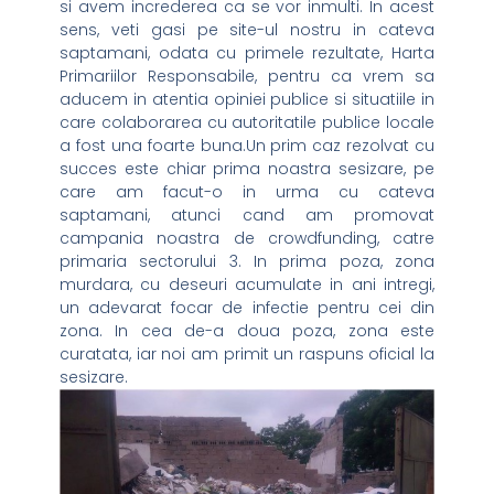
si avem increderea ca se vor inmulti. In acest
sens, veti gasi pe site-ul nostru in cateva
saptamani, odata cu primele rezultate, Harta
Primariilor Responsabile, pentru ca vrem sa
aducem in atentia opiniei publice si situatiile in
care colaborarea cu autoritatile publice locale
a fost una foarte buna.Un prim caz rezolvat cu
succes este chiar prima noastra sesizare, pe
care am facut-o in urma cu cateva
saptamani, atunci cand am promovat
campania noastra de crowdfunding, catre
primaria sectorului 3. In prima poza, zona
murdara, cu deseuri acumulate in ani intregi,
un adevarat focar de infectie pentru cei din
zona. In cea de-a doua poza, zona este
curatata, iar noi am primit un raspuns oficial la
sesizare.