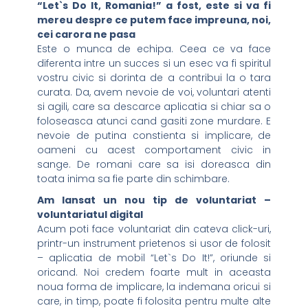
“Let`s Do It, Romania!” a fost, este si va fi
mereu despre ce putem face impreuna, noi,
cei carora ne pasa
Este o munca de echipa. Ceea ce va face
diferenta intre un succes si un esec va fi spiritul
vostru civic si dorinta de a contribui la o tara
curata. Da, avem nevoie de voi, voluntari atenti
si agili, care sa descarce aplicatia si chiar sa o
foloseasca atunci cand gasiti zone murdare. E
nevoie de putina constienta si implicare, de
oameni cu acest comportament civic in
sange. De romani care sa isi doreasca din
toata inima sa fie parte din schimbare.
Am lansat un nou tip de voluntariat –
voluntariatul digital
Acum poti face voluntariat din cateva click-uri,
printr-un instrument prietenos si usor de folosit
– aplicatia de mobil “Let`s Do It!”, oriunde si
oricand. Noi credem foarte mult in aceasta
noua forma de implicare, la indemana oricui si
care, in timp, poate fi folosita pentru multe alte