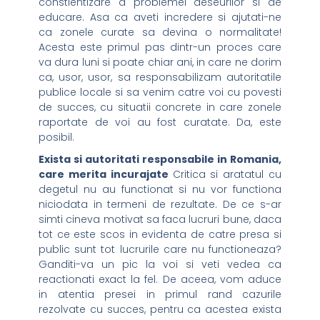
constientizare a problemei deseurilor si de
educare. Asa ca aveti incredere si ajutati-ne
ca zonele curate sa devina o normalitate!
Acesta este primul pas dintr-un proces care
va dura luni si poate chiar ani, in care ne dorim
ca, usor, usor, sa responsabilizam autoritatile
publice locale si sa venim catre voi cu povesti
de succes, cu situatii concrete in care zonele
raportate de voi au fost curatate. Da, este
posibil.
Exista si autoritati responsabile in Romania,
care merita incurajate
Critica si aratatul cu
degetul nu au functionat si nu vor functiona
niciodata in termeni de rezultate. De ce s-ar
simti cineva motivat sa faca lucruri bune, daca
tot ce este scos in evidenta de catre presa si
public sunt tot lucrurile care nu functioneaza?
Ganditi-va un pic la voi si veti vedea ca
reactionati exact la fel. De aceea, vom aduce
in atentia presei in primul rand cazurile
rezolvate cu succes, pentru ca acestea exista