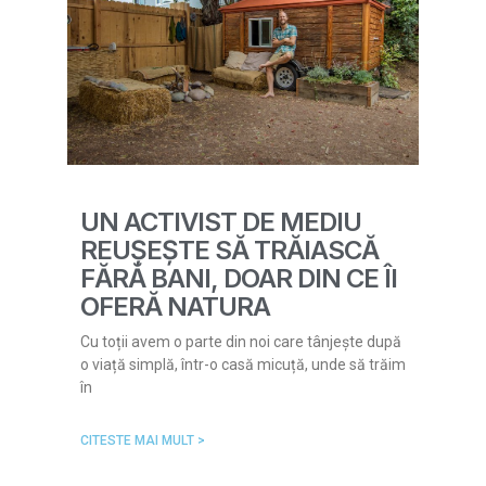
UN ACTIVIST DE MEDIU
REUȘEȘTE SĂ TRĂIASCĂ
FĂRĂ BANI, DOAR DIN CE ÎI
OFERĂ NATURA
Cu toții avem o parte din noi care tânjește după
o viață simplă, într-o casă micuță, unde să trăim
în
CITESTE MAI MULT >