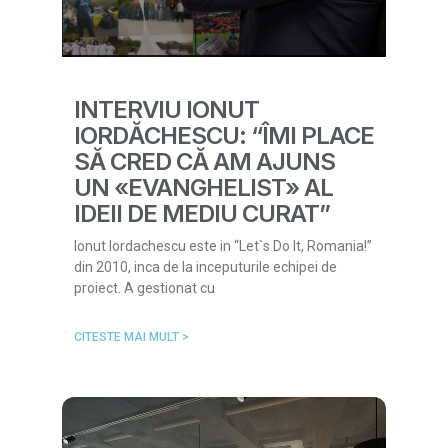
INTERVIU IONUT
IORDĂCHESCU: “ÎMI PLACE
SĂ CRED CĂ AM AJUNS
UN «EVANGHELIST» AL
IDEII DE MEDIU CURAT”
Ionut Iordachescu este in “Let`s Do It, Romania!”
din 2010, inca de la inceputurile echipei de
proiect. A gestionat cu
CITESTE MAI MULT >