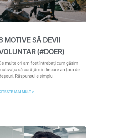
8 MOTIVE SĂ DEVII
VOLUNTAR (#DOER)
De multe ori am fost întrebați cum găsim
motivația să curățăm în fiecare an țara de
deșeuri. Răspunsul e simplu:
CITESTE MAI MULT >