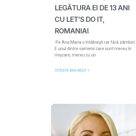
LEGĂTURA EI DE 13 ANI
CU LET’S DO IT,
ROMANIA!
Pe Ana Maria o întâlnești rar fără zâmbet.
E unul dintre oamenii care sunt mereu în
mișcare, mereu cu un
CITESTE MAI MULT >