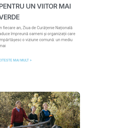
PENTRU UN VIITOR MAI
VERDE
În fiecare an, Ziua de Curățenie Națională
aduce împreună oameni și organizații care
împărtășesc o viziune comună: un mediu
mai
CITESTE MAI MULT >