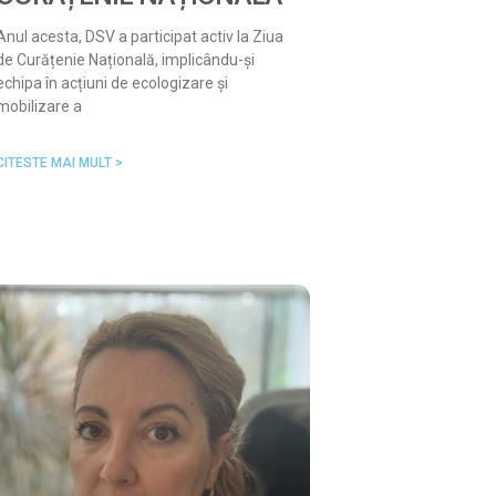
Anul acesta, DSV a participat activ la Ziua
de Curățenie Națională, implicându-și
echipa în acțiuni de ecologizare și
mobilizare a
CITESTE MAI MULT >