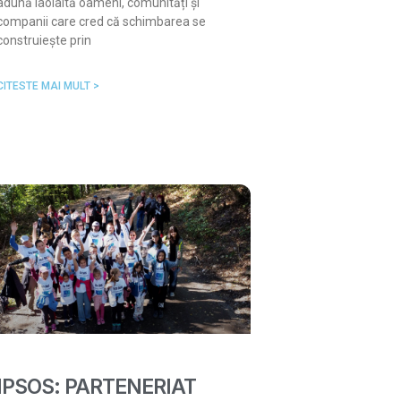
adună laolaltă oameni, comunități și
companii care cred că schimbarea se
construiește prin
CITESTE MAI MULT >
IPSOS: PARTENERIAT