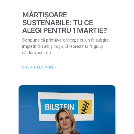
MĂRȚIȘOARE
SUSTENABILE: TU CE
ALEGI PENTRU 1 MARTIE?
Se spune că primăvara începe cu un fir subțire,
împletit din alb și roșu. El reprezintă frigul și
căldura, iubirea
CITESTE MAI MULT >