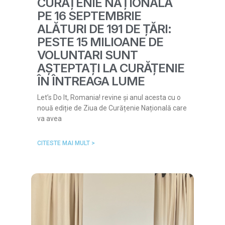
CURĂȚENIE NAȚIONALĂ
PE 16 SEPTEMBRIE
ALĂTURI DE 191 DE ȚĂRI:
PESTE 15 MILIOANE DE
VOLUNTARI SUNT
AȘTEPTAȚI LA CURĂȚENIE
ÎN ÎNTREAGA LUME
Let’s Do It, Romania! revine și anul acesta cu o
nouă ediție de Ziua de Curățenie Națională care
va avea
CITESTE MAI MULT >