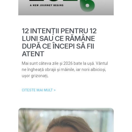
12 INTENȚII PENTRU 12
LUNI SAU CE RĂMÂNE
DUPĂ CE ÎNCEPI SĂ FII
ATENT
Mai sunt câteva zile și 2026 bate la ușă. Vântul
ne îngheață obrajii și mâinile, iar norii albicioși,
ușor grizonați,
CITESTE MAI MULT >