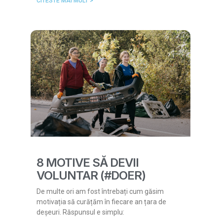
CITESTE MAI MULT >
8 MOTIVE SĂ DEVII
VOLUNTAR (#DOER)
De multe ori am fost întrebați cum găsim
motivația să curățăm în fiecare an țara de
deșeuri. Răspunsul e simplu: