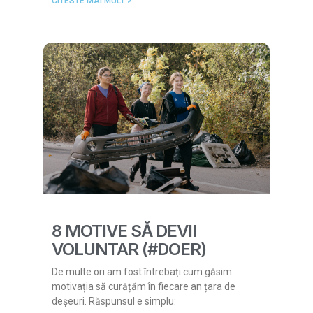
CITESTE MAI MULT >
8 MOTIVE SĂ DEVII
VOLUNTAR (#DOER)
De multe ori am fost întrebați cum găsim
motivația să curățăm în fiecare an țara de
deșeuri. Răspunsul e simplu: