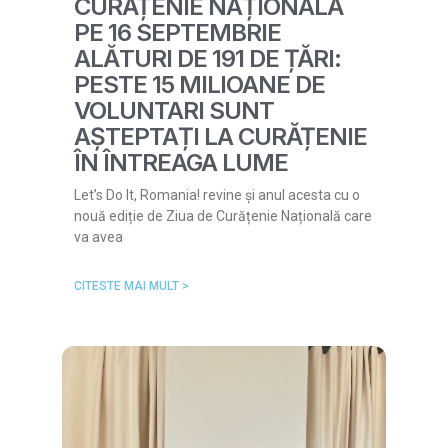
CURĂȚENIE NAȚIONALĂ
PE 16 SEPTEMBRIE
ALĂTURI DE 191 DE ȚĂRI:
PESTE 15 MILIOANE DE
VOLUNTARI SUNT
AȘTEPTAȚI LA CURĂȚENIE
ÎN ÎNTREAGA LUME
Let’s Do It, Romania! revine și anul acesta cu o
nouă ediție de Ziua de Curățenie Națională care
va avea
CITESTE MAI MULT >