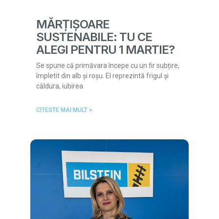
MĂRȚIȘOARE
SUSTENABILE: TU CE
ALEGI PENTRU 1 MARTIE?
Se spune că primăvara începe cu un fir subțire,
împletit din alb și roșu. El reprezintă frigul și
căldura, iubirea
CITESTE MAI MULT >