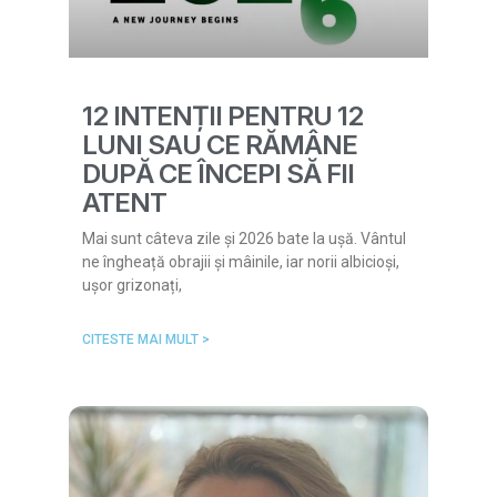
12 INTENȚII PENTRU 12
LUNI SAU CE RĂMÂNE
DUPĂ CE ÎNCEPI SĂ FII
ATENT
Mai sunt câteva zile și 2026 bate la ușă. Vântul
ne îngheață obrajii și mâinile, iar norii albicioși,
ușor grizonați,
CITESTE MAI MULT >