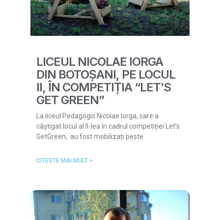
LICEUL NICOLAE IORGA
DIN BOTOȘANI, PE LOCUL
II, ÎN COMPETIȚIA “LET’S
GET GREEN”
La liceul Pedagogic Nicolae Iorga, care a
câștigat locul al II-lea în cadrul competiției Let’s
GetGreen, au fost mobilizați peste
CITESTE MAI MULT >