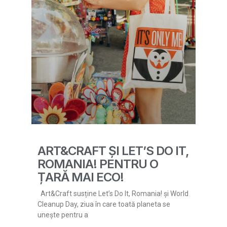
ART&CRAFT ȘI LET’S DO IT,
ROMANIA! PENTRU O
ȚARĂ MAI ECO!
Art&Craft susține Let’s Do It, Romania! și World
Cleanup Day, ziua în care toată planeta se
unește pentru a