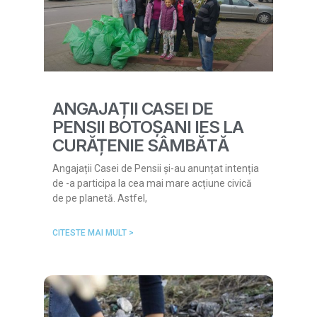
ANGAJAȚII CASEI DE
PENSII BOTOȘANI IES LA
CURĂȚENIE SÂMBĂTĂ
Angajații Casei de Pensii și-au anunțat intenția
de -a participa la cea mai mare acțiune civică
de pe planetă. Astfel,
CITESTE MAI MULT >