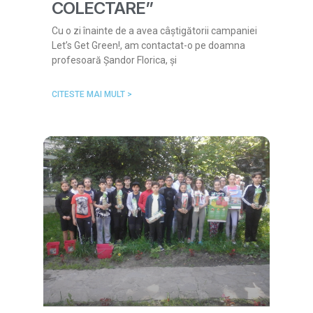
COLECTARE”
Cu o zi înainte de a avea câștigătorii campaniei
Let’s Get Green!, am contactat-o pe doamna
profesoară Șandor Florica, și
CITESTE MAI MULT >