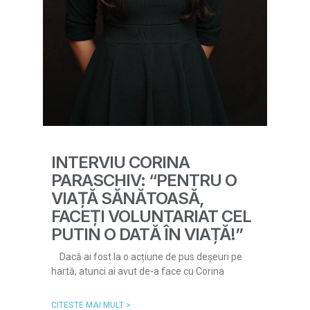
INTERVIU CORINA
PARASCHIV: “PENTRU O
VIAȚĂ SĂNĂTOASĂ,
FACEȚI VOLUNTARIAT CEL
PUTIN O DATĂ ÎN VIAȚĂ!”
Dacă ai fost la o acțiune de pus deșeuri pe
hartă, atunci ai avut de-a face cu Corina
CITESTE MAI MULT >