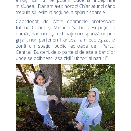
emoţii că nu ne putem duce la îndeplinire
misiunea. Dar am avut noroc! Chiar atunci când
trebuia să ieşim la acţiune, a apărut soarele.
Coordonaţi de către doamnele profesoare
Iuliana Ciubuc şi Mihaela Sârbu, deşi puţini la
număr, dar inimoşi, echipaţi corespunzător prin
grija unor parteneri francezi, am ecologizat o
zonă din spaţiul public, aproape de Parcul
Central Buşteni, de o parte şi de alta a băncilor
unde se odihnesc asa zişii ”iubitori ai naturii”.