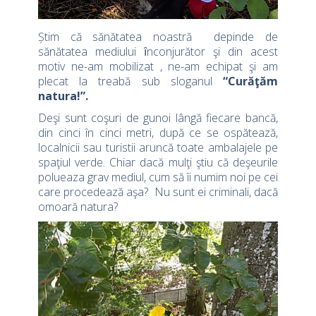
Știm că sănătatea noastră depinde de
sănătatea mediului ȋnconjurător şi din acest
motiv ne-am mobilizat , ne-am echipat şi am
plecat la treabă sub sloganul
“Curăţăm
natura!”.
Deşi sunt coşuri de gunoi lângă fiecare bancă,
din cinci în cinci metri, după ce se ospătează,
localnicii sau turistii aruncă toate ambalajele pe
spaţiul verde. Chiar dacă mulţi ştiu că deşeurile
polueaza grav mediul, cum să îi numim noi pe cei
care procedează aşa? Nu sunt ei criminali, dacă
omoară natura?