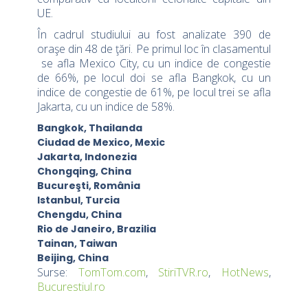
UE.
În cadrul studiului au fost analizate 390 de
oraşe din 48 de ţări. Pe primul loc în clasamentul
se afla Mexico City, cu un indice de congestie
de 66%, pe locul doi se afla Bangkok, cu un
indice de congestie de 61%, pe locul trei se afla
Jakarta, cu un indice de 58%.
Bangkok, Thailanda
Ciudad de Mexico, Mexic
Jakarta, Indonezia
Chongqing, China
Bucureşti, România
Istanbul, Turcia
Chengdu, China
Rio de Janeiro, Brazilia
Tainan, Taiwan
Beijing, China
Surse:
TomTom.com
,
StiriTVR.ro
,
HotNews
,
Bucurestiul.ro