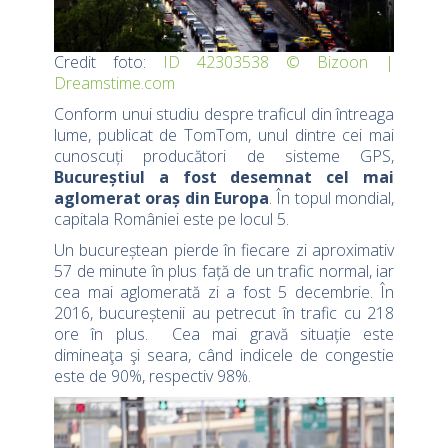
Credit foto:
ID 42303538 © Bizoon |
Dreamstime.com
Conform unui studiu despre traficul din întreaga
lume, publicat de TomTom, unul dintre cei mai
cunoscuți producători de sisteme GPS,
Bucureștiul a fost desemnat cel mai
aglomerat oraș din Europa
. În topul mondial,
capitala României este pe locul 5.
Un bucureștean pierde în fiecare zi aproximativ
57 de minute în plus față de un trafic normal, iar
cea mai aglomerată zi a fost 5 decembrie. În
2016, bucureștenii au petrecut în trafic cu 218
ore în plus. Cea mai gravă situație este
dimineaţa şi seara, când indicele de congestie
este de 90%, respectiv 98%.