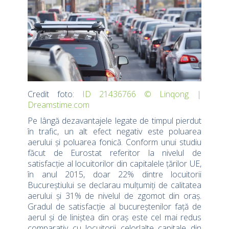
Credit foto:
ID 21436766 © Linqong |
Dreamstime.com
Pe lângă dezavantajele legate de timpul pierdut
în trafic, un alt efect negativ este poluarea
aerului și poluarea fonică. Conform unui studiu
făcut de Eurostat referitor la nivelul de
satisfacție al locuitorilor din capitalele țărilor UE,
în anul 2015, doar 22% dintre locuitorii
Bucureștiului se declarau mulțumiți de calitatea
aerului și 31% de nivelul de zgomot din oraș.
Gradul de satisfacție al bucureștenilor față de
aerul și de liniștea din oraș este cel mai redus
comparativ cu locuitorii celorlalte capitale din