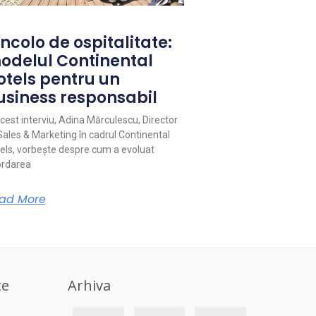
ncolo de ospitalitate:
odelul Continental
otels pentru un
usiness responsabil
acest interviu, Adina Mărculescu, Director
Sales & Marketing în cadrul Continental
els, vorbește despre cum a evoluat
rdarea
ad More
te
Arhiva