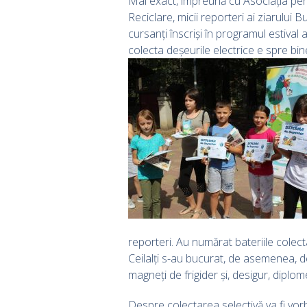
Mai exact, împreună cu Asociația pe
Reciclare, micii reporteri ai ziarului 
cursanți înscriși în programul estival
colecta deșeurile electrice e spre bine
reporteri. Au numărat bateriile colec
Ceilalți s-au bucurat, de asemenea, de
magneți de frigider și, desigur, diplo
Despre colectarea selectivă va fi vor