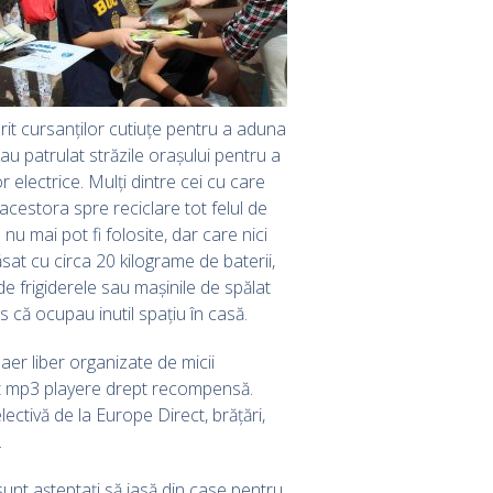
ferit cursanților cutiuțe pentru a aduna
i au patrulat străzile orașului pentru a
 electrice. Mulți dintre cei cu care
 acestora spre reciclare tot felul de
u mai pot fi folosite, dar care nici
sat cu circa 20 kilograme de baterii,
de frigiderele sau mașinile de spălat
 că ocupau inutil spațiu în casă.
n aer liber organizate de micii
imit mp3 playere drept recompensă.
ectivă de la Europe Direct, brățări,
.
unt așteptați să iasă din case pentru