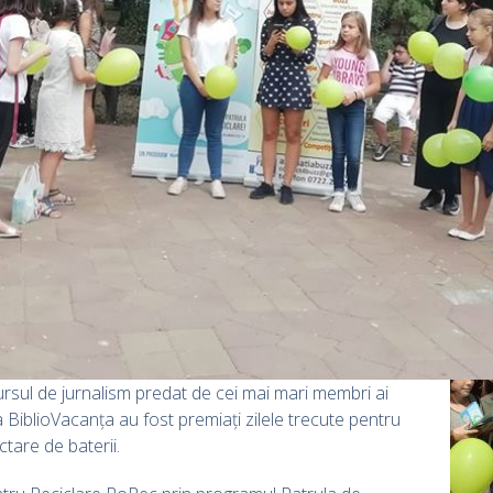
ursul de jurnalism predat de cei mai mari membri ai
la BiblioVacanța au fost premiați zilele trecute pentru
ctare de baterii.