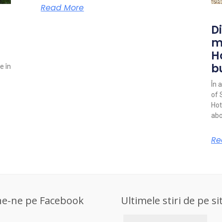
Read More
Di
m
H
b
e în
În 
of 
Hot
abo
Re
ne-ne pe Facebook
Ultimele stiri de pe si