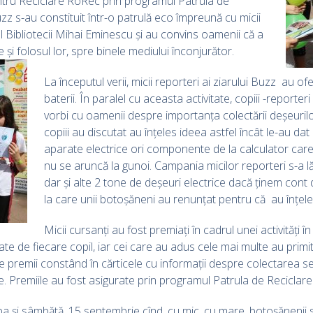
ntru Reciclare RoRec prin programul Patrula de
Buzz s-au constituit într-o patrulă eco împreună cu micii
 al Bibliotecii Mihai Eminescu și au convins oamenii că a
 și folosul lor,
spre binele mediului înconjurător.
La începutul verii, micii reporteri ai ziarului Buzz au o
baterii. În paralel cu aceasta activitate, copiii -reporter
vorbi cu oamenii despre importanța colectării deșeurilor
copiii au discutat au înțeles ideea astfel încât le-au dat
aparate electrice ori componente de la calculator care n
nu se aruncă la gunoi. Campania micilor reporteri s-a lă
dar și alte 2 tone de deșeuri electrice dacă ținem cont 
la care unii botoșăneni au renunțat pentru că au înțeles
Micii cursanți au fost premiați în cadrul unei activități î
tate de fiecare copil, iar cei care au adus cele mai multe au pr
 premii constând în cărticele cu informații despre colectarea sel
me. Premiile au fost asigurate prin programul Patrula de Reciclare
ba și sâmbătă, 15 septembrie cînd, cu mic, cu mare, botoșănenii s