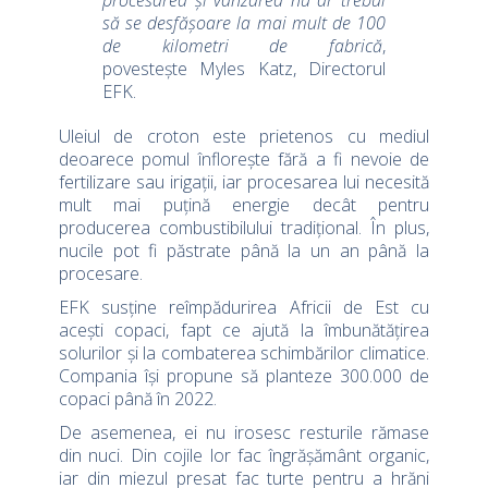
procesarea și vânzarea nu ar trebui
să se desfășoare la mai mult de 100
de kilometri de fabrică
,
povestește Myles Katz, Directorul
EFK.
Uleiul de croton este prietenos cu mediul
deoarece pomul înflorește fără a fi nevoie de
fertilizare sau irigații, iar procesarea lui necesită
mult mai puțină energie decât pentru
producerea combustibilului tradițional. În plus,
nucile pot fi păstrate până la un an până la
procesare.
EFK susține reîmpădurirea Africii de Est cu
acești copaci, fapt ce ajută la îmbunătățirea
solurilor și la combaterea schimbărilor climatice.
Compania își propune să planteze 300.000 de
copaci până în 2022.
De asemenea, ei nu irosesc resturile rămase
din nuci. Din cojile lor fac îngrășământ organic,
iar din miezul presat fac turte pentru a hrăni