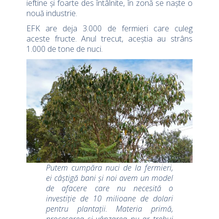
ieftine și foarte des întâlnite, în zonă se naște o
nouă industrie.
EFK are deja 3.000 de fermieri care culeg
aceste fructe. Anul trecut, aceștia au strâns
1.000 de tone de nuci.
Putem cumpăra nuci de la fermieri,
ei câștigă bani și noi avem un model
de afacere care nu necesită o
investiție de 10 milioane de dolari
pentru plantații. Materia primă,