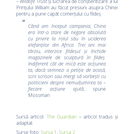
–
Wildlife Trust
și lucrarea de conștientizare a lui
Prințului William au făcut presiuni asupra Chinei
pentru a pune capăt comerțului cu fildeș.
Când am început campania, China
era într-o stare de negare absolută
cu privire la rolul său în uciderea
elefanților din Africa. Trei ani mai
târziu, interzice fildeșul și închide
magazinele de sculptură în fildeș.
Indiferent cât de mică este acțiunea
ta, dacă semnezi o petiție de acasă,
scrii scrisori sau mergi să vorbești cu
politicieni despre nemulțumirea ta –
fiecare acțiune ajută
, spune
Mossman.
Sursă articol:
The Guardian
– articol tradus și
adaptat
Surse foto:
Sursa 1
,
Sursa 2