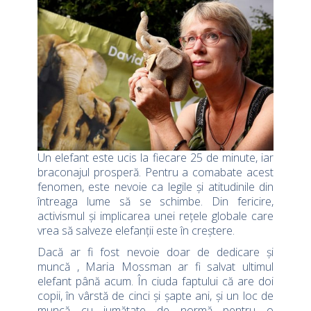
Un elefant este ucis la fiecare 25 de minute, iar
braconajul prosperă. Pentru a comabate acest
fenomen, este nevoie ca legile și atitudinile din
întreaga lume să se schimbe. Din fericire,
activismul și implicarea unei rețele globale care
vrea să salveze elefanții este în creștere.
Dacă ar fi fost nevoie doar de dedicare și
muncă , Maria Mossman ar fi salvat ultimul
elefant până acum. În ciuda faptului că are doi
copii, în vârstă de cinci și șapte ani, și un loc de
muncă cu jumătate de normă pentru o