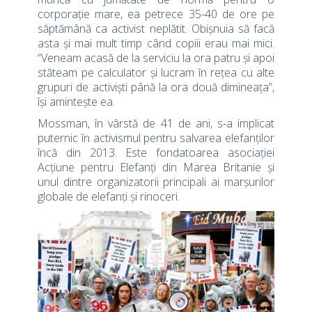
corporație mare, ea petrece 35-40 de ore pe
săptămână ca activist neplătit. Obișnuia să facă
asta și mai mult timp când copiii erau mai mici.
“Veneam acasă de la serviciu la ora patru și apoi
stăteam pe calculator și lucram în rețea cu alte
grupuri de activiști până la ora două dimineața”,
își amintește ea.
Mossman, în vârstă de 41 de ani, s-a implicat
puternic în activismul pentru salvarea elefanților
încă din 2013. Este fondatoarea asociației
Acțiune pentru Elefanți din Marea Britanie și
unul dintre organizatorii principali ai marșurilor
globale de elefanți și rinoceri.