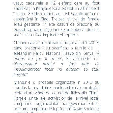
văzut cadavrele a 12 elefanți care au fost
sacrificați în Kenya. Apoi a existat un alt incident
în care 89 de elefanți au fost sacrificați într-o
săptămână în Ciad. Treizeci și trei de femele
erau gestante. În alte cazuri de braconaj au
existat rapoarte că gloanțele au coborât de sus,
astfel că au fost implicate elicoptere.
Chandra a avut un alt șoc emoțional tot în 2013,
când braconierii au sacrificat o familie de 11
elefanți în Parcul Național Tsavo din Kenya. “
A
aprins un foc în mine
“, își amintește ea.
“
Barbarismul actului a fost atât de
înspăimântător încât nu puteam să stau
liniștită
“.
Marșurile și prostele organizate în 2013 au
condus la una dintre marile victorii ale protejării
elefanților: scăderea cererii de fildeș din China.
Forțele unite ale activiștilor de la nivel local,
campaniile organizațiilor non-guvernamentale,
precum campania de luptă a lui David Sheldrick