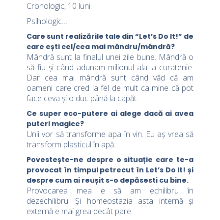
Cronologic, 10 luni.
Psihologic…
Care sunt realizările tale din “Let’s Do It!” de
care ești cel/cea mai mândru/mândră?
Mândră sunt la finalul unei zile bune. Mândră o
să fiu și când adunam milionul ala la curatenie.
Dar cea mai mândră sunt când văd că am
oameni care cred la fel de mult ca mine că pot
face ceva și o duc până la capăt.
Ce super eco-putere ai alege dacă ai avea
puteri magice?
Unii vor să transforme apa în vin. Eu aș vrea să
transform plasticul în apă.
Povestește-ne despre o situație care te-a
provocat în timpul petrecut în Let’s Do It! și
despre cum ai reușit s-o depăsesti cu bine.
Provocarea mea e să am echilibru în
dezechilibru. Și homeostazia asta internă și
externă e mai grea decât pare.