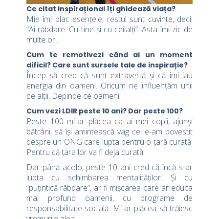
Ce citat inspirațional îți ghidează viața?
Mie îmi plac esențele, restul sunt cuvinte, deci:
“Ai răbdare. Cu tine și cu ceilalți”. Asta îmi zic de
multe ori.
Cum te remotivezi când ai un moment
dificil? Care sunt sursele tale de inspirație?
Încep să cred că sunt extravertă și că îmi iau
energia din oameni. Oricum ne influențăm unii
pe alții. Depinde ce oameni.
Cum vezi LDIR peste 10 ani? Dar peste 100?
Peste 100 mi-ar plăcea ca ai mei copii, ajunși
bătrâni, să își amintească vag ce le-am povestit
despre un ONG care lupta pentru o țară curată.
Pentru că țara lor va fi deja curată.
Dar până acolo, peste 10 ani cred că încă s-ar
lupta cu schimbarea mentalităților. Și cu
“puțintică răbdare”, ar fi mișcarea care ar educa
mai profund oamenii, cu programe de
responsabilitate socială. Mi-ar plăcea să trăiesc
vremurile alea.