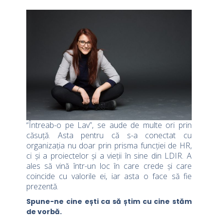
“Întreab-o pe Lav”, se aude de multe ori prin
căsuță. Asta pentru că s-a conectat cu
organizația nu doar prin prisma funcției de HR,
ci și a proiectelor și a vieții în sine din LDIR. A
ales să vină într-un loc în care crede și care
coincide cu valorile ei, iar asta o face să fie
prezentă.
Spune-ne cine ești ca să știm cu cine stăm
de vorbă.