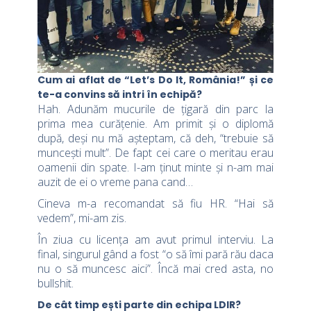
Cum ai aflat de “Let’s Do It, România!” și ce
te-a convins să intri în echipă?
Hah. Adunăm mucurile de țigară din parc la
prima mea curățenie. Am primit și o diplomă
după, deși nu mă așteptam, că deh, “trebuie să
muncești mult”. De fapt cei care o meritau erau
oamenii din spate. I-am ținut minte și n-am mai
auzit de ei o vreme pana cand…
Cineva m-a recomandat să fiu HR. “Hai să
vedem”, mi-am zis.
În ziua cu licența am avut primul interviu. La
final, singurul gând a fost “o să îmi pară rău daca
nu o să muncesc aici”. Încă mai cred asta, no
bullshit.
De cât timp ești parte din echipa LDIR?