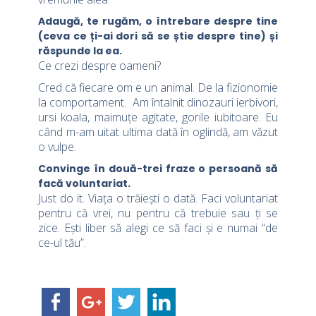
Adaugă, te rugăm, o întrebare despre tine
(ceva ce ți-ai dori să se știe despre tine) și
răspunde la ea.
Ce crezi despre oameni?
Cred că fiecare om e un animal. De la fizionomie
la comportament. Am întalnit dinozauri ierbivori,
ursi koala, maimuțe agitate, gorile iubitoare. Eu
când m-am uitat ultima dată în oglindă, am văzut
o vulpe.
Convinge în două-trei fraze o persoană să
facă voluntariat.
Just do it. Viața o trăiești o dată. Faci voluntariat
pentru că vrei, nu pentru că trebuie sau ți se
zice. Ești liber să alegi ce să faci și e numai “de
ce-ul tău”.