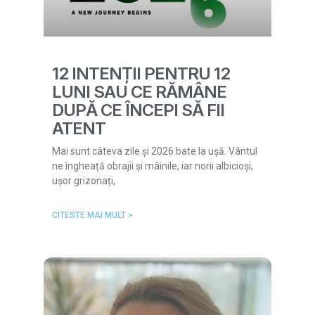
12 INTENȚII PENTRU 12
LUNI SAU CE RĂMÂNE
DUPĂ CE ÎNCEPI SĂ FII
ATENT
Mai sunt câteva zile și 2026 bate la ușă. Vântul
ne îngheață obrajii și mâinile, iar norii albicioși,
ușor grizonați,
CITESTE MAI MULT >