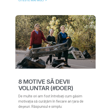
CITESTE MAI MULT >
8 MOTIVE SĂ DEVII
VOLUNTAR (#DOER)
De multe ori am fost întrebați cum găsim
motivația să curățăm în fiecare an țara de
deșeuri. Răspunsul e simplu: