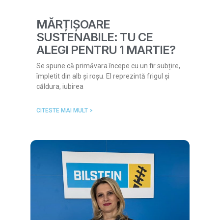
MĂRȚIȘOARE
SUSTENABILE: TU CE
ALEGI PENTRU 1 MARTIE?
Se spune că primăvara începe cu un fir subțire,
împletit din alb și roșu. El reprezintă frigul și
căldura, iubirea
CITESTE MAI MULT >