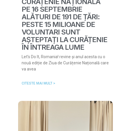
CURĂȚENIE NAȚIONALĂ
PE 16 SEPTEMBRIE
ALĂTURI DE 191 DE ȚĂRI:
PESTE 15 MILIOANE DE
VOLUNTARI SUNT
AȘTEPTAȚI LA CURĂȚENIE
ÎN ÎNTREAGA LUME
Let’s Do It, Romania! revine și anul acesta cu o
nouă ediție de Ziua de Curățenie Națională care
va avea
CITESTE MAI MULT >