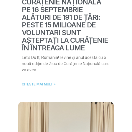
CURĂȚENIE NAȚIONALĂ
PE 16 SEPTEMBRIE
ALĂTURI DE 191 DE ȚĂRI:
PESTE 15 MILIOANE DE
VOLUNTARI SUNT
AȘTEPTAȚI LA CURĂȚENIE
ÎN ÎNTREAGA LUME
Let’s Do It, Romania! revine și anul acesta cu o
nouă ediție de Ziua de Curățenie Națională care
va avea
CITESTE MAI MULT >