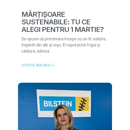
MĂRȚIȘOARE
SUSTENABILE: TU CE
ALEGI PENTRU 1 MARTIE?
Se spune că primăvara începe cu un fir subțire,
împletit din alb și roșu. El reprezintă frigul și
căldura, iubirea
CITESTE MAI MULT >