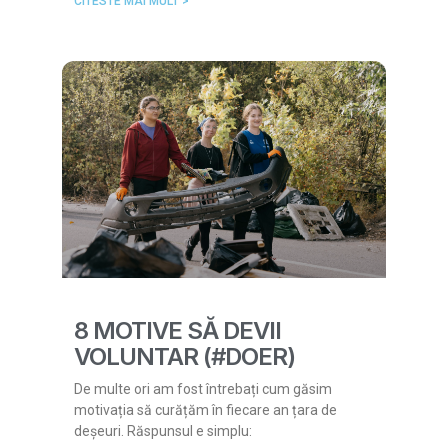
CITESTE MAI MULT >
8 MOTIVE SĂ DEVII
VOLUNTAR (#DOER)
De multe ori am fost întrebați cum găsim
motivația să curățăm în fiecare an țara de
deșeuri. Răspunsul e simplu: