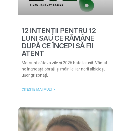
12 INTENȚII PENTRU 12
LUNI SAU CE RĂMÂNE
DUPĂ CE ÎNCEPI SĂ FII
ATENT
Mai sunt câteva zile și 2026 bate la ușă. Vântul
ne îngheață obrajii și mâinile, iar norii albicioși,
ușor grizonați,
CITESTE MAI MULT >