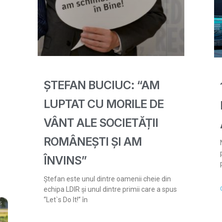
ȘTEFAN BUCIUC: “AM
LUPTAT CU MORILE DE
VÂNT ALE SOCIETĂȚII
ROMÂNEȘTI ȘI AM
ÎNVINS”
Ștefan este unul dintre oamenii cheie din
echipa LDIR și unul dintre primii care a spus
“Let`s Do It!” în