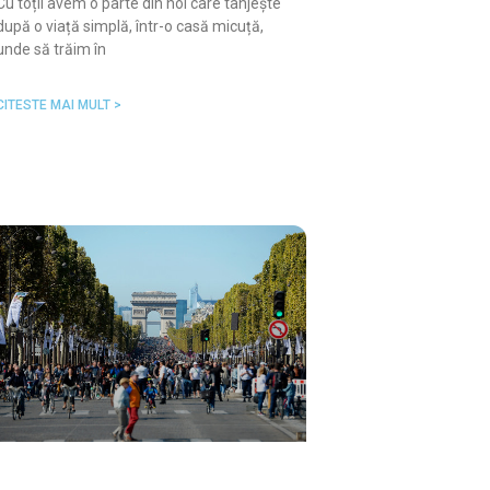
Cu toții avem o parte din noi care tânjește
după o viață simplă, într-o casă micuță,
unde să trăim în
CITESTE MAI MULT >