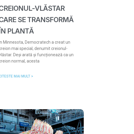
CREIONUL-VLĂSTAR
CARE SE TRANSFORMĂ
ÎN PLANTĂ
În Minnesota, Democratech a creat un
creion mai special, denumit creionul-
vlăstar. Deși arată și funcționează ca un
creion normal, acesta
CITESTE MAI MULT >