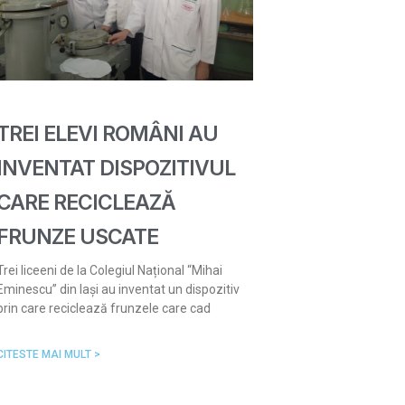
TREI ELEVI ROMÂNI AU
INVENTAT DISPOZITIVUL
CARE RECICLEAZĂ
FRUNZE USCATE
Trei liceeni de la Colegiul Național “Mihai
Eminescu” din Iași au inventat un dispozitiv
prin care reciclează frunzele care cad
CITESTE MAI MULT >