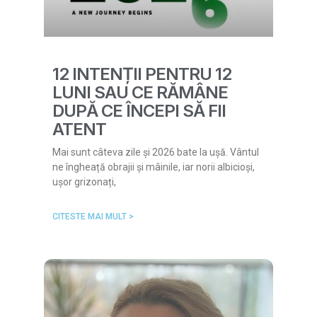
12 INTENȚII PENTRU 12
LUNI SAU CE RĂMÂNE
DUPĂ CE ÎNCEPI SĂ FII
ATENT
Mai sunt câteva zile și 2026 bate la ușă. Vântul
ne îngheață obrajii și mâinile, iar norii albicioși,
ușor grizonați,
CITESTE MAI MULT >