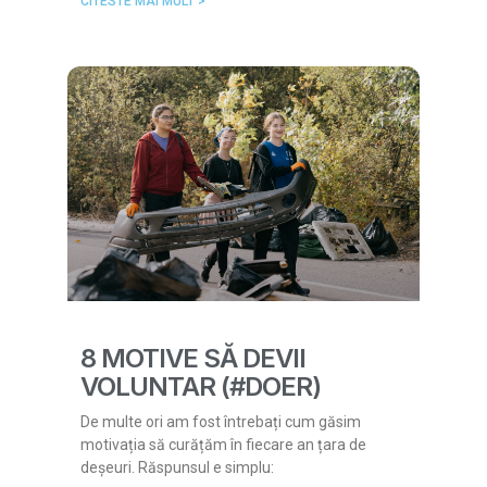
CITESTE MAI MULT >
8 MOTIVE SĂ DEVII
VOLUNTAR (#DOER)
De multe ori am fost întrebați cum găsim
motivația să curățăm în fiecare an țara de
deșeuri. Răspunsul e simplu: