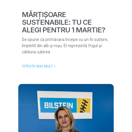
MĂRȚIȘOARE
SUSTENABILE: TU CE
ALEGI PENTRU 1 MARTIE?
Se spune că primăvara începe cu un fir subțire,
împletit din alb și roșu. El reprezintă frigul și
căldura, iubirea
CITESTE MAI MULT >