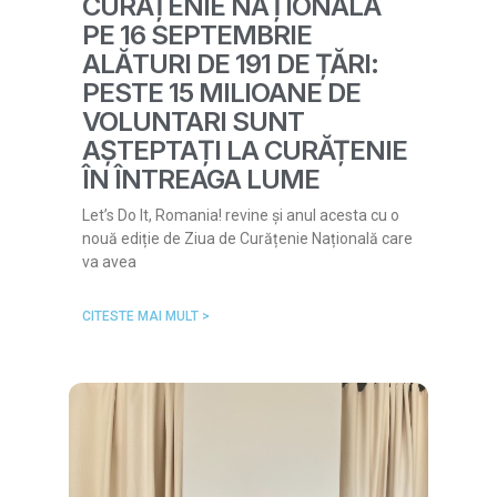
CURĂȚENIE NAȚIONALĂ
PE 16 SEPTEMBRIE
ALĂTURI DE 191 DE ȚĂRI:
PESTE 15 MILIOANE DE
VOLUNTARI SUNT
AȘTEPTAȚI LA CURĂȚENIE
ÎN ÎNTREAGA LUME
Let’s Do It, Romania! revine și anul acesta cu o
nouă ediție de Ziua de Curățenie Națională care
va avea
CITESTE MAI MULT >