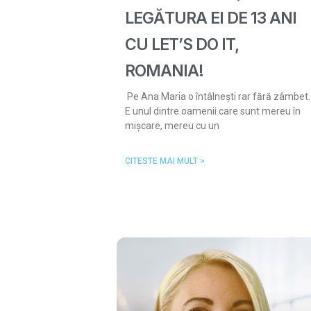
LEGĂTURA EI DE 13 ANI
CU LET’S DO IT,
ROMANIA!
Pe Ana Maria o întâlnești rar fără zâmbet.
E unul dintre oamenii care sunt mereu în
mișcare, mereu cu un
CITESTE MAI MULT >