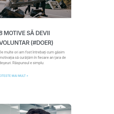
8 MOTIVE SĂ DEVII
VOLUNTAR (#DOER)
De multe ori am fost întrebați cum găsim
motivația să curățăm în fiecare an țara de
deșeuri. Răspunsul e simplu:
CITESTE MAI MULT >