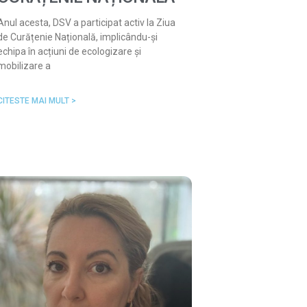
Anul acesta, DSV a participat activ la Ziua
de Curățenie Națională, implicându-și
echipa în acțiuni de ecologizare și
mobilizare a
CITESTE MAI MULT >