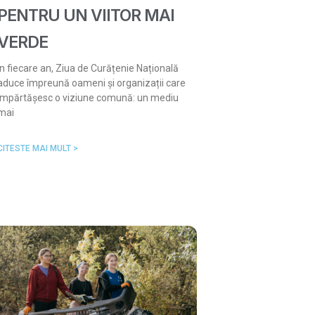
PENTRU UN VIITOR MAI
VERDE
În fiecare an, Ziua de Curățenie Națională
aduce împreună oameni și organizații care
împărtășesc o viziune comună: un mediu
mai
CITESTE MAI MULT >