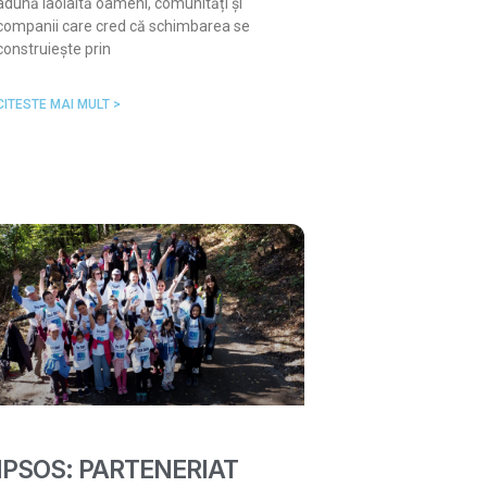
adună laolaltă oameni, comunități și
companii care cred că schimbarea se
construiește prin
CITESTE MAI MULT >
IPSOS: PARTENERIAT