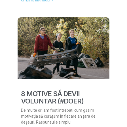
CITESTE MAI MULT >
8 MOTIVE SĂ DEVII
VOLUNTAR (#DOER)
De multe ori am fost întrebați cum găsim
motivația să curățăm în fiecare an țara de
deșeuri. Răspunsul e simplu: