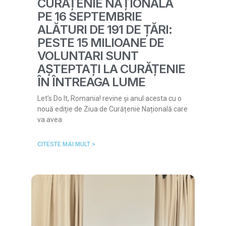
CURĂȚENIE NAȚIONALĂ
PE 16 SEPTEMBRIE
ALĂTURI DE 191 DE ȚĂRI:
PESTE 15 MILIOANE DE
VOLUNTARI SUNT
AȘTEPTAȚI LA CURĂȚENIE
ÎN ÎNTREAGA LUME
Let’s Do It, Romania! revine și anul acesta cu o
nouă ediție de Ziua de Curățenie Națională care
va avea
CITESTE MAI MULT >