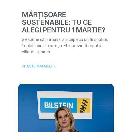
MĂRȚIȘOARE
SUSTENABILE: TU CE
ALEGI PENTRU 1 MARTIE?
Se spune că primăvara începe cu un fir subțire,
împletit din alb și roșu. El reprezintă frigul și
căldura, iubirea
CITESTE MAI MULT >