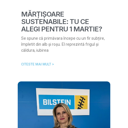
MĂRȚIȘOARE
SUSTENABILE: TU CE
ALEGI PENTRU 1 MARTIE?
Se spune că primăvara începe cu un fir subțire,
împletit din alb și roșu. El reprezintă frigul și
căldura, iubirea
CITESTE MAI MULT >