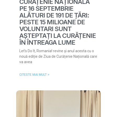
CURĂȚENIE NAȚIONALĂ
PE 16 SEPTEMBRIE
ALĂTURI DE 191 DE ȚĂRI:
PESTE 15 MILIOANE DE
VOLUNTARI SUNT
AȘTEPTAȚI LA CURĂȚENIE
ÎN ÎNTREAGA LUME
Let’s Do It, Romania! revine și anul acesta cu o
nouă ediție de Ziua de Curățenie Națională care
va avea
CITESTE MAI MULT >