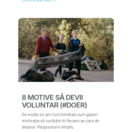
CITESTE MAI MULT >
8 MOTIVE SĂ DEVII
VOLUNTAR (#DOER)
De multe ori am fost întrebați cum găsim
motivația să curățăm în fiecare an țara de
deșeuri. Răspunsul e simplu: