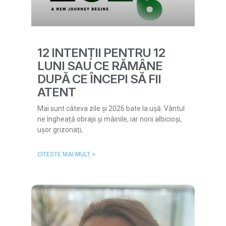
12 INTENȚII PENTRU 12
LUNI SAU CE RĂMÂNE
DUPĂ CE ÎNCEPI SĂ FII
ATENT
Mai sunt câteva zile și 2026 bate la ușă. Vântul
ne îngheață obrajii și mâinile, iar norii albicioși,
ușor grizonați,
CITESTE MAI MULT >