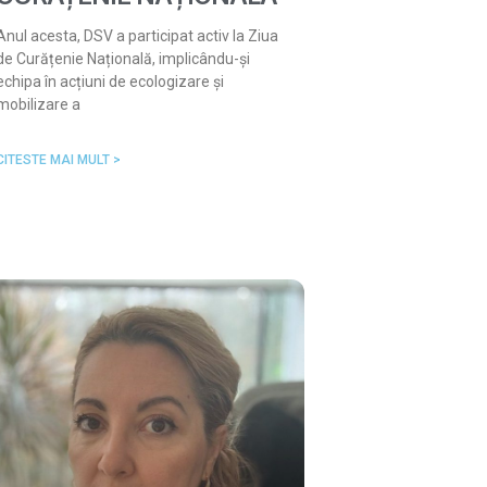
Anul acesta, DSV a participat activ la Ziua
de Curățenie Națională, implicându-și
echipa în acțiuni de ecologizare și
mobilizare a
CITESTE MAI MULT >