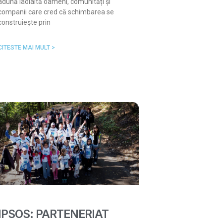
adună laolaltă oameni, comunități și
companii care cred că schimbarea se
construiește prin
CITESTE MAI MULT >
IPSOS: PARTENERIAT