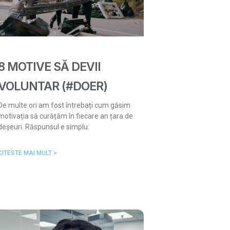
8 MOTIVE SĂ DEVII
VOLUNTAR (#DOER)
De multe ori am fost întrebați cum găsim
motivația să curățăm în fiecare an țara de
deșeuri. Răspunsul e simplu:
CITESTE MAI MULT >