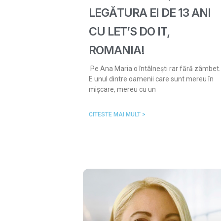
LEGĂTURA EI DE 13 ANI
CU LET’S DO IT,
ROMANIA!
Pe Ana Maria o întâlnești rar fără zâmbet.
E unul dintre oamenii care sunt mereu în
mișcare, mereu cu un
CITESTE MAI MULT >