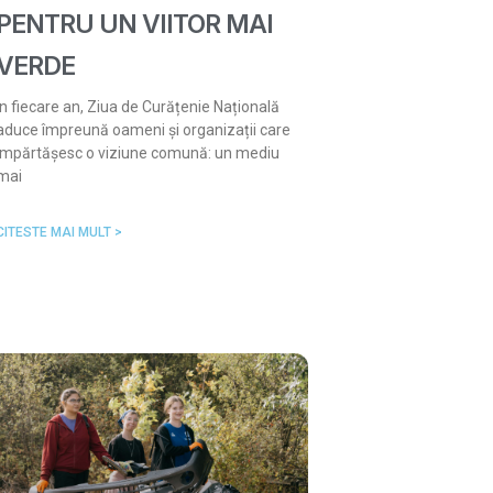
PENTRU UN VIITOR MAI
VERDE
În fiecare an, Ziua de Curățenie Națională
aduce împreună oameni și organizații care
împărtășesc o viziune comună: un mediu
mai
CITESTE MAI MULT >