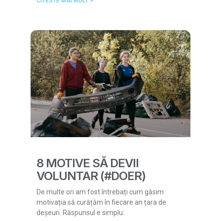
CITESTE MAI MULT >
8 MOTIVE SĂ DEVII
VOLUNTAR (#DOER)
De multe ori am fost întrebați cum găsim
motivația să curățăm în fiecare an țara de
deșeuri. Răspunsul e simplu: