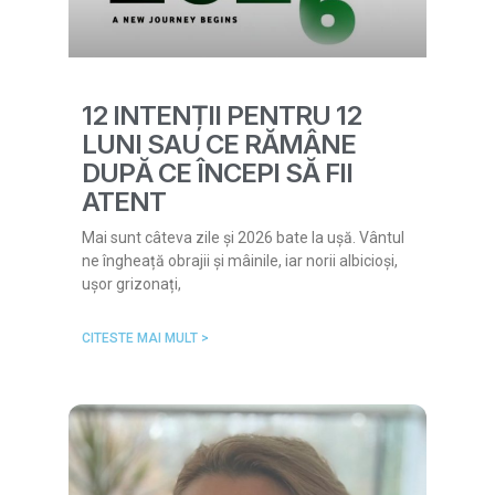
12 INTENȚII PENTRU 12
LUNI SAU CE RĂMÂNE
DUPĂ CE ÎNCEPI SĂ FII
ATENT
Mai sunt câteva zile și 2026 bate la ușă. Vântul
ne îngheață obrajii și mâinile, iar norii albicioși,
ușor grizonați,
CITESTE MAI MULT >