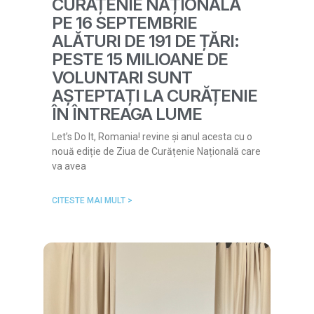
CURĂȚENIE NAȚIONALĂ
PE 16 SEPTEMBRIE
ALĂTURI DE 191 DE ȚĂRI:
PESTE 15 MILIOANE DE
VOLUNTARI SUNT
AȘTEPTAȚI LA CURĂȚENIE
ÎN ÎNTREAGA LUME
Let’s Do It, Romania! revine și anul acesta cu o
nouă ediție de Ziua de Curățenie Națională care
va avea
CITESTE MAI MULT >