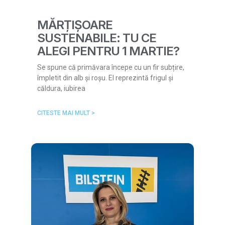
MĂRȚIȘOARE
SUSTENABILE: TU CE
ALEGI PENTRU 1 MARTIE?
Se spune că primăvara începe cu un fir subțire,
împletit din alb și roșu. El reprezintă frigul și
căldura, iubirea
CITESTE MAI MULT >