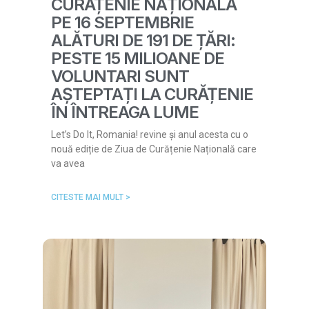
CURĂȚENIE NAȚIONALĂ
PE 16 SEPTEMBRIE
ALĂTURI DE 191 DE ȚĂRI:
PESTE 15 MILIOANE DE
VOLUNTARI SUNT
AȘTEPTAȚI LA CURĂȚENIE
ÎN ÎNTREAGA LUME
Let’s Do It, Romania! revine și anul acesta cu o
nouă ediție de Ziua de Curățenie Națională care
va avea
CITESTE MAI MULT >