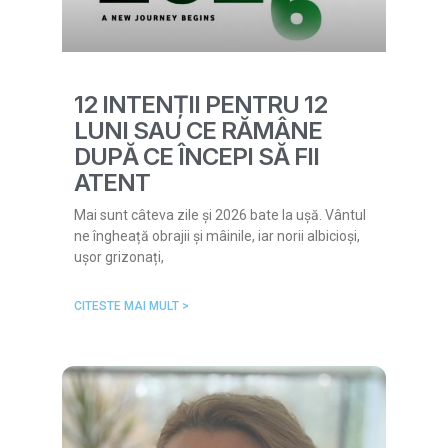
12 INTENȚII PENTRU 12
LUNI SAU CE RĂMÂNE
DUPĂ CE ÎNCEPI SĂ FII
ATENT
Mai sunt câteva zile și 2026 bate la ușă. Vântul
ne îngheață obrajii și mâinile, iar norii albicioși,
ușor grizonați,
CITESTE MAI MULT >