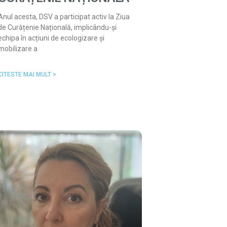
Anul acesta, DSV a participat activ la Ziua
de Curățenie Națională, implicându-și
echipa în acțiuni de ecologizare și
mobilizare a
CITESTE MAI MULT >