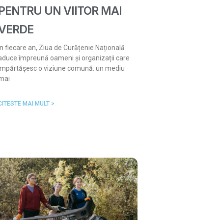
PENTRU UN VIITOR MAI
VERDE
În fiecare an, Ziua de Curățenie Națională
aduce împreună oameni și organizații care
împărtășesc o viziune comună: un mediu
mai
CITESTE MAI MULT >