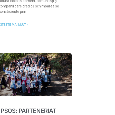
adună laolaltă oameni, comunități și
companii care cred că schimbarea se
construiește prin
CITESTE MAI MULT >
IPSOS: PARTENERIAT