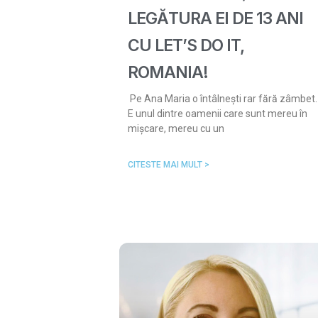
LEGĂTURA EI DE 13 ANI
CU LET’S DO IT,
ROMANIA!
Pe Ana Maria o întâlnești rar fără zâmbet.
E unul dintre oamenii care sunt mereu în
mișcare, mereu cu un
CITESTE MAI MULT >