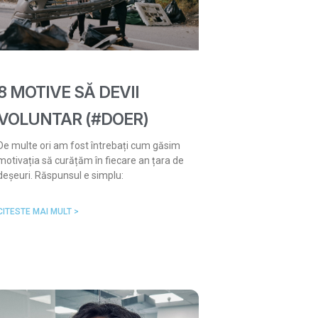
8 MOTIVE SĂ DEVII
VOLUNTAR (#DOER)
De multe ori am fost întrebați cum găsim
motivația să curățăm în fiecare an țara de
deșeuri. Răspunsul e simplu:
CITESTE MAI MULT >