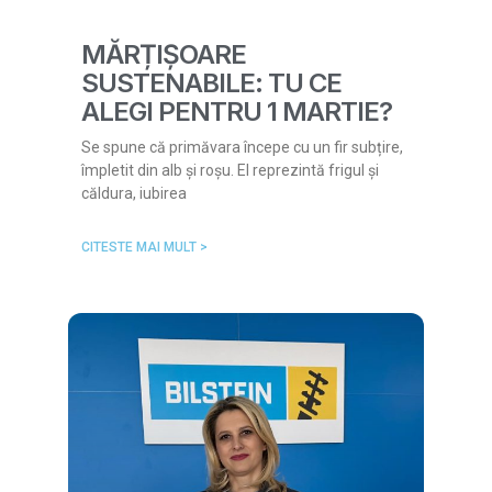
MĂRȚIȘOARE
SUSTENABILE: TU CE
ALEGI PENTRU 1 MARTIE?
Se spune că primăvara începe cu un fir subțire,
împletit din alb și roșu. El reprezintă frigul și
căldura, iubirea
CITESTE MAI MULT >