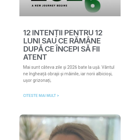
12 INTENȚII PENTRU 12
LUNI SAU CE RĂMÂNE
DUPĂ CE ÎNCEPI SĂ FII
ATENT
Mai sunt câteva zile și 2026 bate la ușă. Vântul
ne îngheață obrajii și mâinile, iar norii albicioși,
ușor grizonați,
CITESTE MAI MULT >