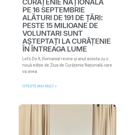
CURĂȚENIE NAȚIONALĂ
PE 16 SEPTEMBRIE
ALĂTURI DE 191 DE ȚĂRI:
PESTE 15 MILIOANE DE
VOLUNTARI SUNT
AȘTEPTAȚI LA CURĂȚENIE
ÎN ÎNTREAGA LUME
Let’s Do It, Romania! revine și anul acesta cu o
nouă ediție de Ziua de Curățenie Națională care
va avea
CITESTE MAI MULT >