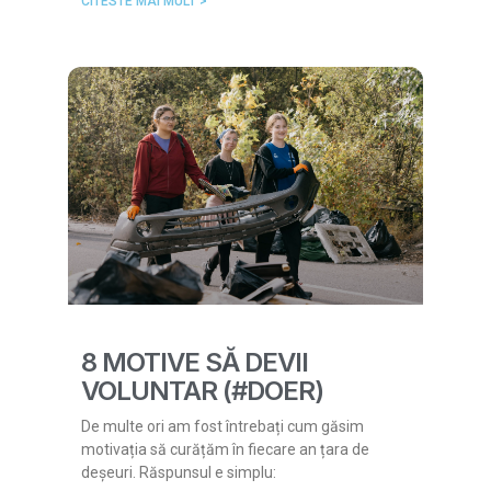
CITESTE MAI MULT >
8 MOTIVE SĂ DEVII
VOLUNTAR (#DOER)
De multe ori am fost întrebați cum găsim
motivația să curățăm în fiecare an țara de
deșeuri. Răspunsul e simplu: