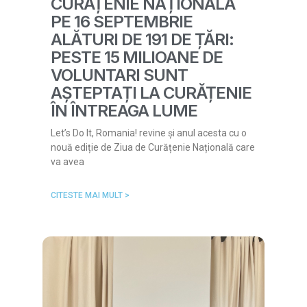
CURĂȚENIE NAȚIONALĂ
PE 16 SEPTEMBRIE
ALĂTURI DE 191 DE ȚĂRI:
PESTE 15 MILIOANE DE
VOLUNTARI SUNT
AȘTEPTAȚI LA CURĂȚENIE
ÎN ÎNTREAGA LUME
Let’s Do It, Romania! revine și anul acesta cu o
nouă ediție de Ziua de Curățenie Națională care
va avea
CITESTE MAI MULT >