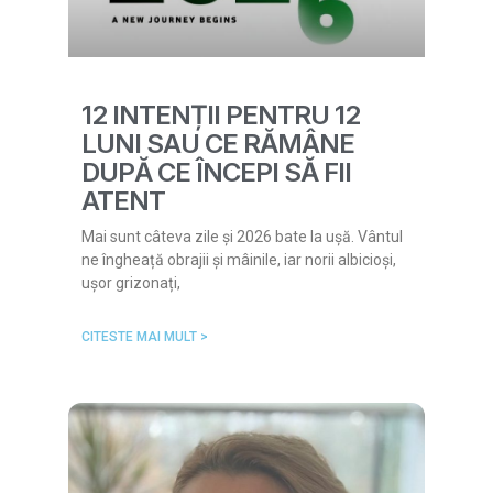
12 INTENȚII PENTRU 12
LUNI SAU CE RĂMÂNE
DUPĂ CE ÎNCEPI SĂ FII
ATENT
Mai sunt câteva zile și 2026 bate la ușă. Vântul
ne îngheață obrajii și mâinile, iar norii albicioși,
ușor grizonați,
CITESTE MAI MULT >