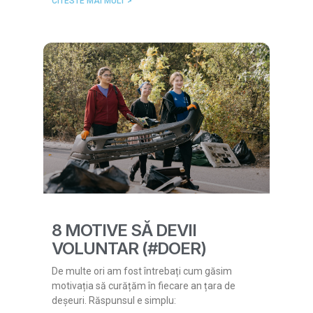
CITESTE MAI MULT >
8 MOTIVE SĂ DEVII
VOLUNTAR (#DOER)
De multe ori am fost întrebați cum găsim
motivația să curățăm în fiecare an țara de
deșeuri. Răspunsul e simplu: