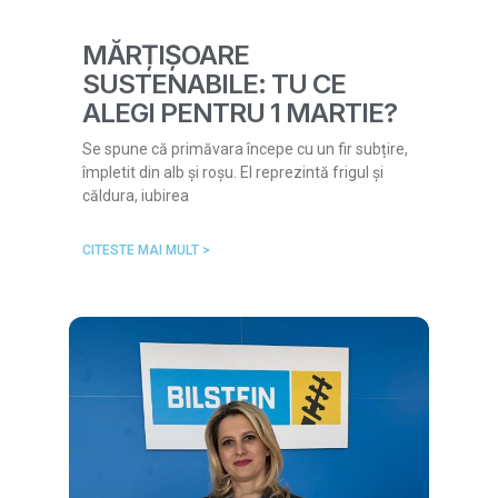
MĂRȚIȘOARE
SUSTENABILE: TU CE
ALEGI PENTRU 1 MARTIE?
Se spune că primăvara începe cu un fir subțire,
împletit din alb și roșu. El reprezintă frigul și
căldura, iubirea
CITESTE MAI MULT >