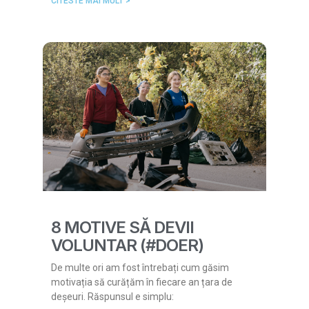
CITESTE MAI MULT >
8 MOTIVE SĂ DEVII
VOLUNTAR (#DOER)
De multe ori am fost întrebați cum găsim
motivația să curățăm în fiecare an țara de
deșeuri. Răspunsul e simplu: