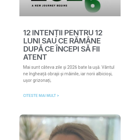
12 INTENȚII PENTRU 12
LUNI SAU CE RĂMÂNE
DUPĂ CE ÎNCEPI SĂ FII
ATENT
Mai sunt câteva zile și 2026 bate la ușă. Vântul
ne îngheață obrajii și mâinile, iar norii albicioși,
ușor grizonați,
CITESTE MAI MULT >