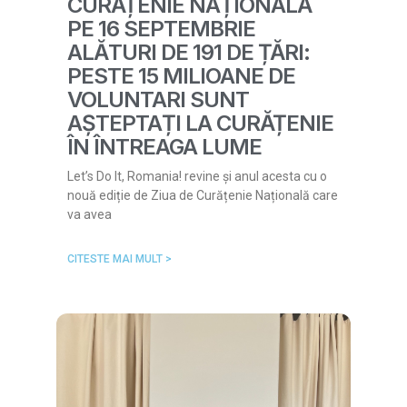
CURĂȚENIE NAȚIONALĂ
PE 16 SEPTEMBRIE
ALĂTURI DE 191 DE ȚĂRI:
PESTE 15 MILIOANE DE
VOLUNTARI SUNT
AȘTEPTAȚI LA CURĂȚENIE
ÎN ÎNTREAGA LUME
Let’s Do It, Romania! revine și anul acesta cu o
nouă ediție de Ziua de Curățenie Națională care
va avea
CITESTE MAI MULT >