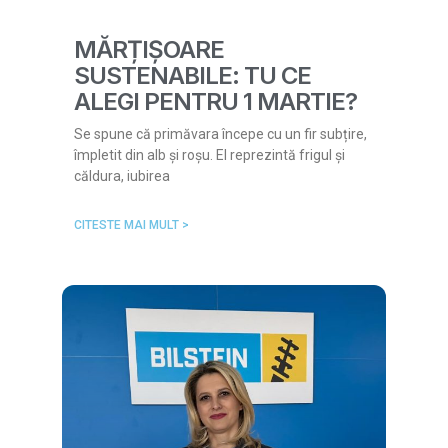
MĂRȚIȘOARE
SUSTENABILE: TU CE
ALEGI PENTRU 1 MARTIE?
Se spune că primăvara începe cu un fir subțire,
împletit din alb și roșu. El reprezintă frigul și
căldura, iubirea
CITESTE MAI MULT >