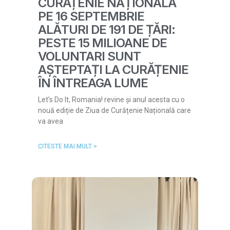
CURĂȚENIE NAȚIONALĂ
PE 16 SEPTEMBRIE
ALĂTURI DE 191 DE ȚĂRI:
PESTE 15 MILIOANE DE
VOLUNTARI SUNT
AȘTEPTAȚI LA CURĂȚENIE
ÎN ÎNTREAGA LUME
Let’s Do It, Romania! revine și anul acesta cu o
nouă ediție de Ziua de Curățenie Națională care
va avea
CITESTE MAI MULT >