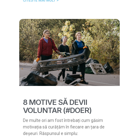
CITESTE MAI MULT >
8 MOTIVE SĂ DEVII
VOLUNTAR (#DOER)
De multe ori am fost întrebați cum găsim
motivația să curățăm în fiecare an țara de
deșeuri. Răspunsul e simplu: