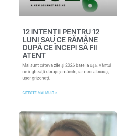
12 INTENȚII PENTRU 12
LUNI SAU CE RĂMÂNE
DUPĂ CE ÎNCEPI SĂ FII
ATENT
Mai sunt câteva zile și 2026 bate la ușă. Vântul
ne îngheață obrajii și mâinile, iar norii albicioși,
ușor grizonați,
CITESTE MAI MULT >