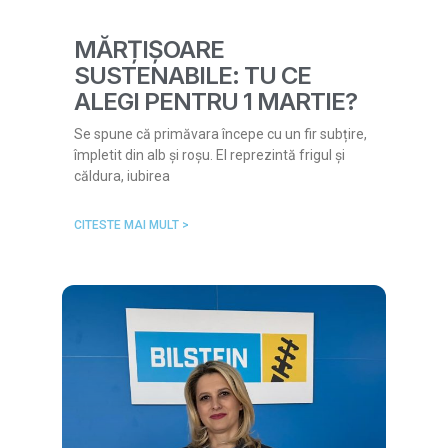
MĂRȚIȘOARE
SUSTENABILE: TU CE
ALEGI PENTRU 1 MARTIE?
Se spune că primăvara începe cu un fir subțire,
împletit din alb și roșu. El reprezintă frigul și
căldura, iubirea
CITESTE MAI MULT >