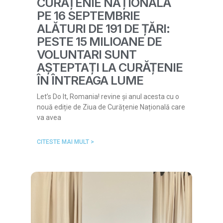
CURĂȚENIE NAȚIONALĂ
PE 16 SEPTEMBRIE
ALĂTURI DE 191 DE ȚĂRI:
PESTE 15 MILIOANE DE
VOLUNTARI SUNT
AȘTEPTAȚI LA CURĂȚENIE
ÎN ÎNTREAGA LUME
Let’s Do It, Romania! revine și anul acesta cu o
nouă ediție de Ziua de Curățenie Națională care
va avea
CITESTE MAI MULT >