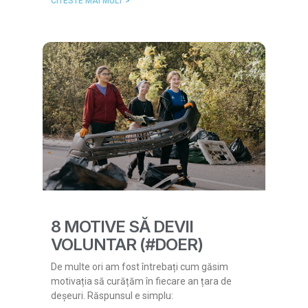
CITESTE MAI MULT >
8 MOTIVE SĂ DEVII
VOLUNTAR (#DOER)
De multe ori am fost întrebați cum găsim
motivația să curățăm în fiecare an țara de
deșeuri. Răspunsul e simplu: