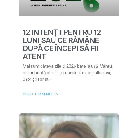
12 INTENȚII PENTRU 12
LUNI SAU CE RĂMÂNE
DUPĂ CE ÎNCEPI SĂ FII
ATENT
Mai sunt câteva zile și 2026 bate la ușă. Vântul
ne îngheață obrajii și mâinile, iar norii albicioși,
ușor grizonați,
CITESTE MAI MULT >