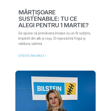
MĂRȚIȘOARE
SUSTENABILE: TU CE
ALEGI PENTRU 1 MARTIE?
Se spune că primăvara începe cu un fir subțire,
împletit din alb și roșu. El reprezintă frigul și
căldura, iubirea
CITESTE MAI MULT >