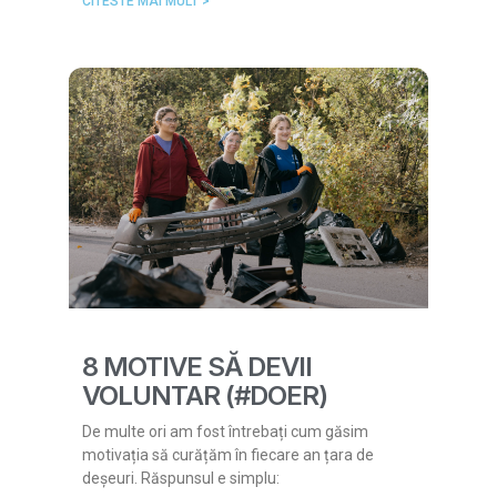
CITESTE MAI MULT >
8 MOTIVE SĂ DEVII
VOLUNTAR (#DOER)
De multe ori am fost întrebați cum găsim
motivația să curățăm în fiecare an țara de
deșeuri. Răspunsul e simplu: