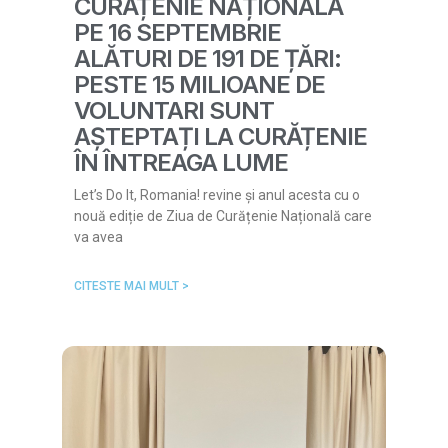
CURĂȚENIE NAȚIONALĂ
PE 16 SEPTEMBRIE
ALĂTURI DE 191 DE ȚĂRI:
PESTE 15 MILIOANE DE
VOLUNTARI SUNT
AȘTEPTAȚI LA CURĂȚENIE
ÎN ÎNTREAGA LUME
Let’s Do It, Romania! revine și anul acesta cu o
nouă ediție de Ziua de Curățenie Națională care
va avea
CITESTE MAI MULT >