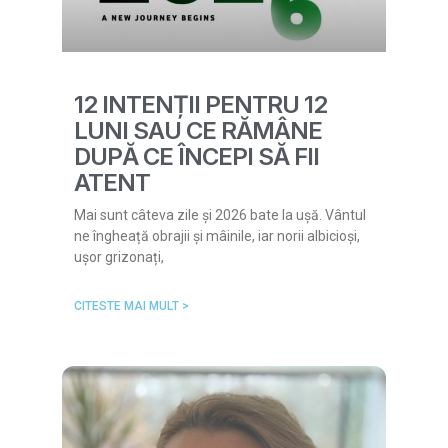
12 INTENȚII PENTRU 12
LUNI SAU CE RĂMÂNE
DUPĂ CE ÎNCEPI SĂ FII
ATENT
Mai sunt câteva zile și 2026 bate la ușă. Vântul
ne îngheață obrajii și mâinile, iar norii albicioși,
ușor grizonați,
CITESTE MAI MULT >