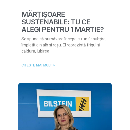
MĂRȚIȘOARE
SUSTENABILE: TU CE
ALEGI PENTRU 1 MARTIE?
Se spune că primăvara începe cu un fir subțire,
împletit din alb și roșu. El reprezintă frigul și
căldura, iubirea
CITESTE MAI MULT >