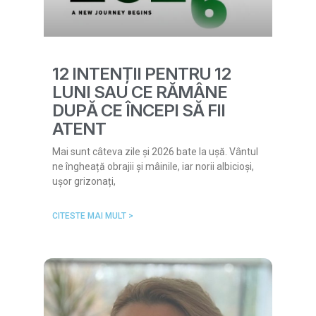
12 INTENȚII PENTRU 12
LUNI SAU CE RĂMÂNE
DUPĂ CE ÎNCEPI SĂ FII
ATENT
Mai sunt câteva zile și 2026 bate la ușă. Vântul
ne îngheață obrajii și mâinile, iar norii albicioși,
ușor grizonați,
CITESTE MAI MULT >