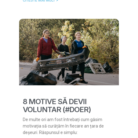
CITESTE MAI MULT >
8 MOTIVE SĂ DEVII
VOLUNTAR (#DOER)
De multe ori am fost întrebați cum găsim
motivația să curățăm în fiecare an țara de
deșeuri. Răspunsul e simplu: