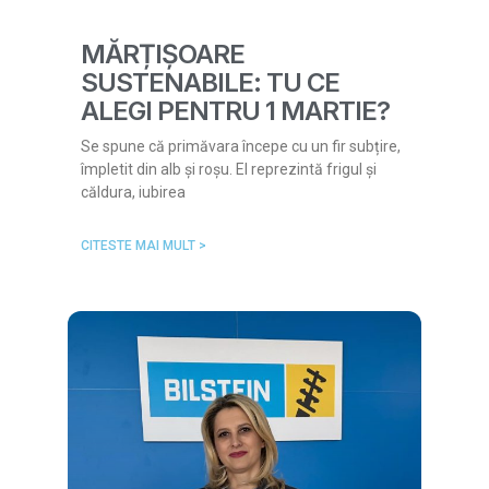
MĂRȚIȘOARE
SUSTENABILE: TU CE
ALEGI PENTRU 1 MARTIE?
Se spune că primăvara începe cu un fir subțire,
împletit din alb și roșu. El reprezintă frigul și
căldura, iubirea
CITESTE MAI MULT >