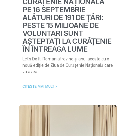
CURĂȚENIE NAȚIONALĂ
PE 16 SEPTEMBRIE
ALĂTURI DE 191 DE ȚĂRI:
PESTE 15 MILIOANE DE
VOLUNTARI SUNT
AȘTEPTAȚI LA CURĂȚENIE
ÎN ÎNTREAGA LUME
Let’s Do It, Romania! revine și anul acesta cu o
nouă ediție de Ziua de Curățenie Națională care
va avea
CITESTE MAI MULT >