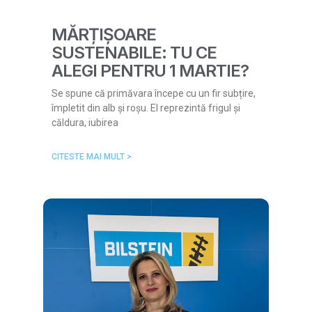
MĂRȚIȘOARE
SUSTENABILE: TU CE
ALEGI PENTRU 1 MARTIE?
Se spune că primăvara începe cu un fir subțire,
împletit din alb și roșu. El reprezintă frigul și
căldura, iubirea
CITESTE MAI MULT >