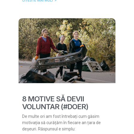
CITESTE MAI MULT >
8 MOTIVE SĂ DEVII
VOLUNTAR (#DOER)
De multe ori am fost întrebați cum găsim
motivația să curățăm în fiecare an țara de
deșeuri. Răspunsul e simplu: