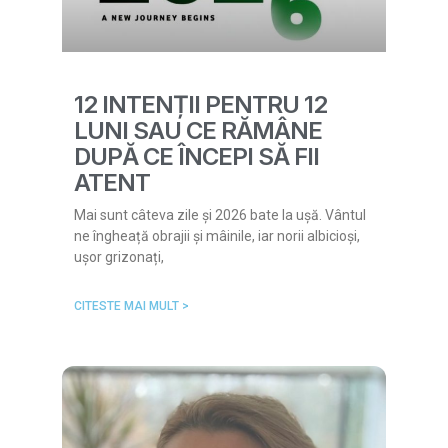
12 INTENȚII PENTRU 12
LUNI SAU CE RĂMÂNE
DUPĂ CE ÎNCEPI SĂ FII
ATENT
Mai sunt câteva zile și 2026 bate la ușă. Vântul
ne îngheață obrajii și mâinile, iar norii albicioși,
ușor grizonați,
CITESTE MAI MULT >