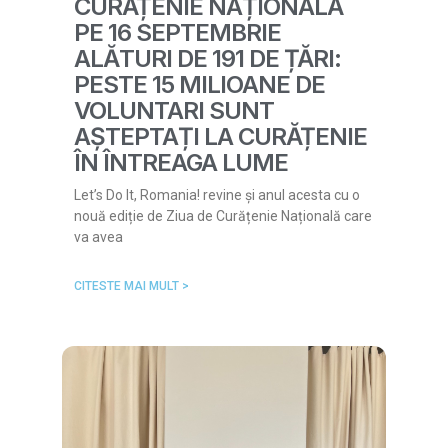
CURĂȚENIE NAȚIONALĂ
PE 16 SEPTEMBRIE
ALĂTURI DE 191 DE ȚĂRI:
PESTE 15 MILIOANE DE
VOLUNTARI SUNT
AȘTEPTAȚI LA CURĂȚENIE
ÎN ÎNTREAGA LUME
Let’s Do It, Romania! revine și anul acesta cu o
nouă ediție de Ziua de Curățenie Națională care
va avea
CITESTE MAI MULT >