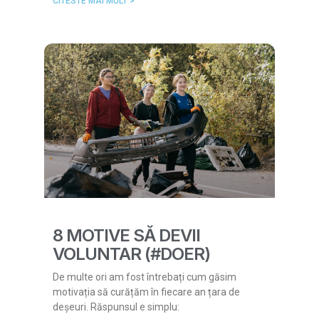
CITESTE MAI MULT >
8 MOTIVE SĂ DEVII
VOLUNTAR (#DOER)
De multe ori am fost întrebați cum găsim
motivația să curățăm în fiecare an țara de
deșeuri. Răspunsul e simplu: