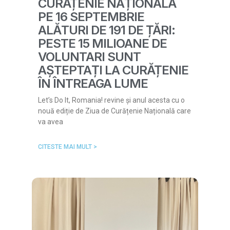
CURĂȚENIE NAȚIONALĂ
PE 16 SEPTEMBRIE
ALĂTURI DE 191 DE ȚĂRI:
PESTE 15 MILIOANE DE
VOLUNTARI SUNT
AȘTEPTAȚI LA CURĂȚENIE
ÎN ÎNTREAGA LUME
Let’s Do It, Romania! revine și anul acesta cu o
nouă ediție de Ziua de Curățenie Națională care
va avea
CITESTE MAI MULT >