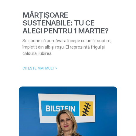
MĂRȚIȘOARE
SUSTENABILE: TU CE
ALEGI PENTRU 1 MARTIE?
Se spune că primăvara începe cu un fir subțire,
împletit din alb și roșu. El reprezintă frigul și
căldura, iubirea
CITESTE MAI MULT >