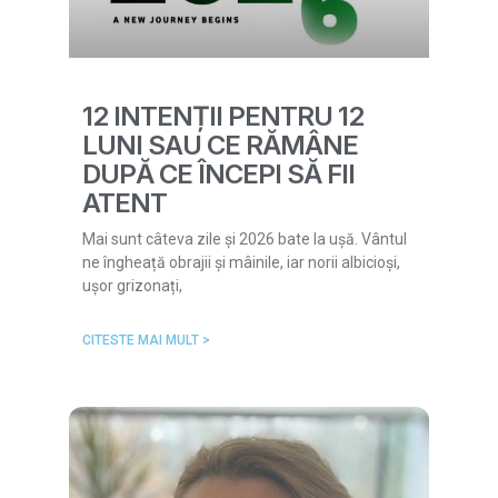
12 INTENȚII PENTRU 12
LUNI SAU CE RĂMÂNE
DUPĂ CE ÎNCEPI SĂ FII
ATENT
Mai sunt câteva zile și 2026 bate la ușă. Vântul
ne îngheață obrajii și mâinile, iar norii albicioși,
ușor grizonați,
CITESTE MAI MULT >