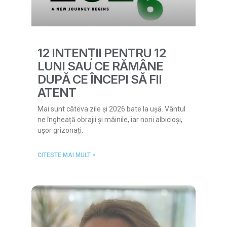
12 INTENȚII PENTRU 12
LUNI SAU CE RĂMÂNE
DUPĂ CE ÎNCEPI SĂ FII
ATENT
Mai sunt câteva zile și 2026 bate la ușă. Vântul
ne îngheață obrajii și mâinile, iar norii albicioși,
ușor grizonați,
CITESTE MAI MULT >