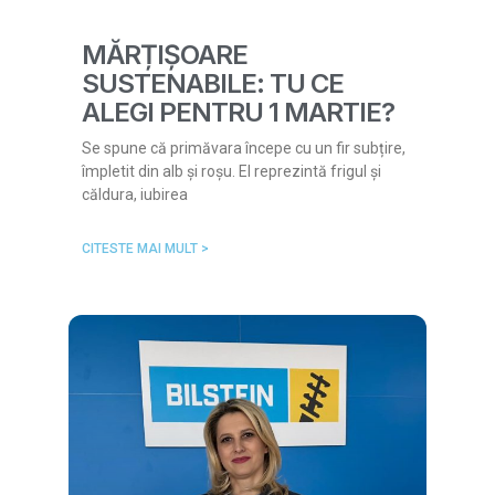
MĂRȚIȘOARE
SUSTENABILE: TU CE
ALEGI PENTRU 1 MARTIE?
Se spune că primăvara începe cu un fir subțire,
împletit din alb și roșu. El reprezintă frigul și
căldura, iubirea
CITESTE MAI MULT >