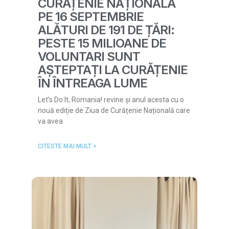
CURĂȚENIE NAȚIONALĂ
PE 16 SEPTEMBRIE
ALĂTURI DE 191 DE ȚĂRI:
PESTE 15 MILIOANE DE
VOLUNTARI SUNT
AȘTEPTAȚI LA CURĂȚENIE
ÎN ÎNTREAGA LUME
Let’s Do It, Romania! revine și anul acesta cu o
nouă ediție de Ziua de Curățenie Națională care
va avea
CITESTE MAI MULT >