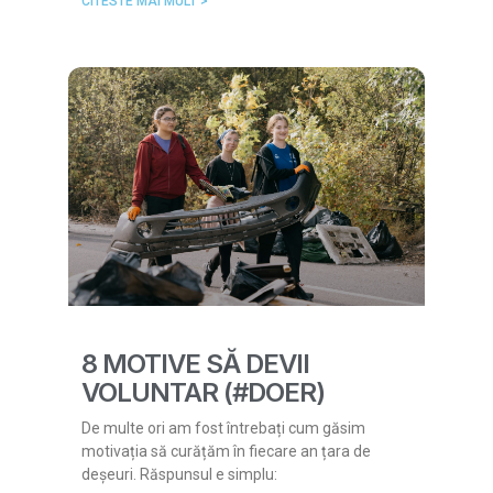
CITESTE MAI MULT >
8 MOTIVE SĂ DEVII
VOLUNTAR (#DOER)
De multe ori am fost întrebați cum găsim
motivația să curățăm în fiecare an țara de
deșeuri. Răspunsul e simplu: