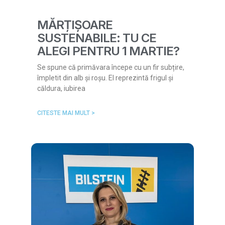
MĂRȚIȘOARE
SUSTENABILE: TU CE
ALEGI PENTRU 1 MARTIE?
Se spune că primăvara începe cu un fir subțire,
împletit din alb și roșu. El reprezintă frigul și
căldura, iubirea
CITESTE MAI MULT >