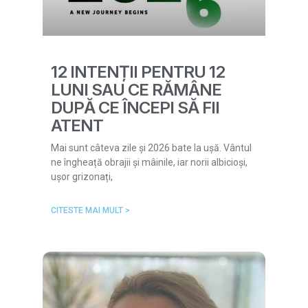
12 INTENȚII PENTRU 12
LUNI SAU CE RĂMÂNE
DUPĂ CE ÎNCEPI SĂ FII
ATENT
Mai sunt câteva zile și 2026 bate la ușă. Vântul
ne îngheață obrajii și mâinile, iar norii albicioși,
ușor grizonați,
CITESTE MAI MULT >