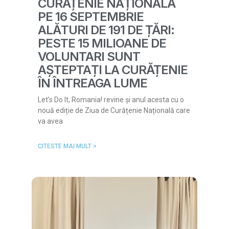
CURĂȚENIE NAȚIONALĂ
PE 16 SEPTEMBRIE
ALĂTURI DE 191 DE ȚĂRI:
PESTE 15 MILIOANE DE
VOLUNTARI SUNT
AȘTEPTAȚI LA CURĂȚENIE
ÎN ÎNTREAGA LUME
Let’s Do It, Romania! revine și anul acesta cu o
nouă ediție de Ziua de Curățenie Națională care
va avea
CITESTE MAI MULT >