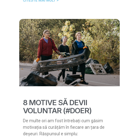
CITESTE MAI MULT >
8 MOTIVE SĂ DEVII
VOLUNTAR (#DOER)
De multe ori am fost întrebați cum găsim
motivația să curățăm în fiecare an țara de
deșeuri. Răspunsul e simplu: